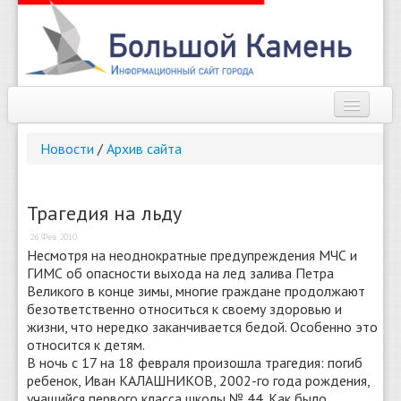
Наш город
Новости
/
Архив сайта
Афиша
Новости
Трагедия на льду
26 Фев 2010
Справочник
Несмотря на неоднократные предупреждения МЧС и
ГИМС об опасности выхода на лед залива Петра
Погода
Великого в конце зимы, многие граждане продолжают
безответственно относиться к своему здоровью и
О сайте
жизни, что нередко заканчивается бедой. Особенно это
относится к детям.
Найти
В ночь с 17 на 18 февраля произошла трагедия: погиб
ребенок, Иван КАЛАШНИКОВ, 2002-го года рождения,
учащийся первого класса школы № 44. Как было