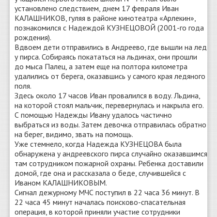
установлено следствием, днем 17 февраля Иван
КАЛАШНИКОВ, гуляя в районе кинотеатра «Арлекин»,
познакомился с Надеждой КУЗНЕЦОВОЙ (2001-го года
рождения).
Вдвоем дети отправились в Андреево, где вышли на лед
у пирса. Собираясь покататься на льдинах, они прошли
до мыса Палец, а затем еще на полтора километра
удалились от берега, оказавшись у самого края ледяного
поля.
Здесь около 17 часов Иван провалился в воду. Льдина,
на которой стоял мальчик, перевернулась и накрыла его.
С помощью Надежды Ивану удалось частично
выбраться из воды. Затем девочка отправилась обратно
на берег, видимо, звать на помощь.
Уже стемнело, когда Надежда КУЗНЕЦОВА была
обнаружена у андреевского пирса случайно оказавшимся
там сотрудником пожарной охраны. Ребенка доставили
домой, где она и рассказала о беде, случившейся с
Иваном КАЛАШНИКОВЫМ.
Сигнал дежурному МЧС поступил в 22 часа 36 минут. В
22 часа 45 минут началась поисково-спасательная
операция, в которой приняли участие сотрудники