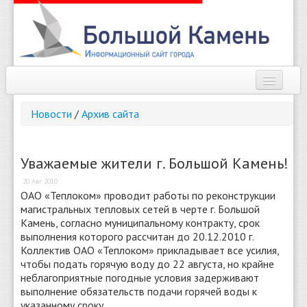
Наш город
Новости
/
Архив сайта
Афиша
Новости
Уважаемые жители г. Большой Камень!
20 Авг 2010
Справочник
ОАО «Теплоком» проводит работы по реконструкции
магистральных тепловых сетей в черте г. Большой
Погода
Камень, согласно муниципальному контракту, срок
выполнения которого рассчитан до 20.12.2010 г.
О сайте
Коллектив ОАО «Теплоком» прикладывает все усилия,
чтобы подать горячую воду до 22 августа, но крайне
Найти
неблагоприятные погодные условия задерживают
выполнение обязательств подачи горячей воды к
указанному сроку.