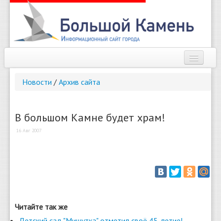
Наш город
Новости
/
Архив сайта
Афиша
Новости
В большом Камне будет храм!
16 Авг 2007
Справочник
Погода
О сайте
Найти
Читайте так же
Детский сад "Мишутка" отметил своё 45-летие!