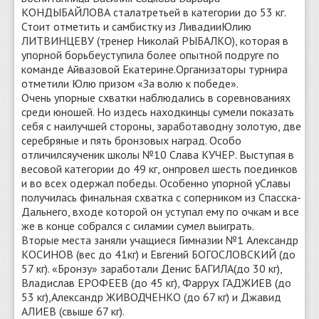
КОНДЫБАЙЛОВА сталатретьей в категории до 53 кг.
Стоит отметить и самбистку из ЛивадииЮлию
ЛИТВИНЦЕВУ (тренер Николай РЫБАЛКО), которая в
упорной борьбеуступила более опытной подруге по
команде Айвазовой Екатерине.Организаторы турнира
отметили Юлю призом «За волю к победе».
Очень упорные схватки наблюдались в соревнованиях
среди юношей. Но издесь находкинцы сумели показать
себя с наилучшей стороны, заработаводну золотую, две
серебряные и пять бронзовых наград. Особо
отличилсяученик школы №10 Слава КУЧЕР. Выступая в
весовой категории до 49 кг, онпровел шесть поединков
и во всех одержал победы. Особенно упорной уСлавы
получилась финальная схватка с соперником из Спасска-
Дальнего, входе которой он уступал ему по очкам и все
же в конце собрался с силамии сумел выиграть.
Вторые места заняли учащиеся Гимназии №1 Александр
КОСИНОВ (вес до 41кг) и Евгений БОГОСЛОВСКИЙ (до
57 кг). «Бронзу» заработали Денис БАГИЛА(до 30 кг),
Владислав ЕРОФЕЕВ (до 45 кг), Фаррух ГАДЖИЕВ (до
53 кг),Александр ЖИВОДЧЕНКО (до 67 кг) и Джавид
АЛИЕВ (свыше 67 кг).