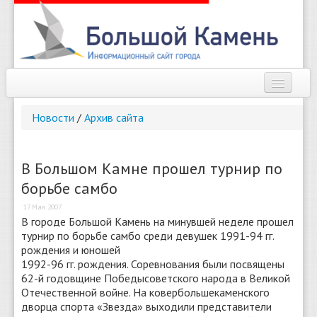
Наш город
Новости
/
Архив сайта
Афиша
Новости
В Большом Камне прошел турнир по
борьбе самбо
Справочник
17 Мая 2007
Погода
В городе Большой Камень на минувшей неделе прошел
турнир по борьбе самбо среди девушек 1991-94 гг.
О сайте
рождения и юношей
1992-96 гг. рождения. Соревнования были посвящены
62-й годовщине Победысоветского народа в Великой
Найти
Отечественной войне. На ковербольшекаменского
дворца спорта «Звезда» выходили представители