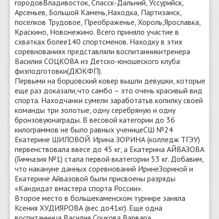
городовВладивосток, Спасск-Дальний, Уссурийск,
Арсеньев, Большой Камень,Находка, Партизанск,
поселков Трудовое, Преображенье, Хороль,Ярославка,
Краскино, Новонежино. Всего приняло участие в
схватках более140 спортсменов. Находку в этих
соревнованиях представляли воспитанникитренера
Василия СОЦКОВА из Детско-юношеского клуба
физподготовки(ДЮКФП).
Первыми на борцовский ковер вышли девушки, которые
еще раз доказали,что самбо – это очень красивый вид
спорта. Находчанки сумели заработатьв копилку своей
команды три золотые, одну серебряную и одну
бронзовуюнаграды. В весовой категории до 36
килограммов не было равных ученицеСШ №24
Екатерине ШИЛОВОЙ. Ирина ЗОРИНА (колледж ТГЭУ)
первенствовала ввесе до 45 кг, а Екатерина АЙВАЗОВА
(Гимназия №1) стала первой вкатегории 53 кг. Добавим,
что накануне данных соревнований ИринеЗориной и
Екатерине Айвазовой были присвоены разряды
«Кандидат вмастера спорта России».
Второе место в большекаменском турнире заняла
Ксения ХУДИЯРОВА (вес до41кг). Еще одна
воспитанница Василия Соцкова Варвара