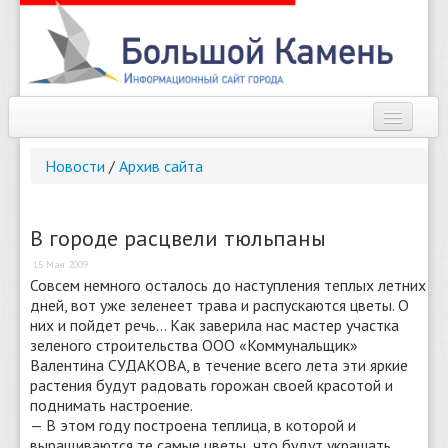
Наш город
Новости
/
Архив сайта
Афиша
Новости
В городе расцвели тюльпаны
15 Мая 2009
Справочник
Совсем немного осталось до наступления теплых летних
дней, вот уже зеленеет трава и распускаются цветы. О
Погода
них и пойдет речь... Как заверила нас мастер участка
зеленого строительства ООО «Коммунальщик»
О сайте
Валентина СУДАКОВА, в течение всего лета эти яркие
растения будут радовать горожан своей красотой и
Найти
поднимать настроение.
— В этом году построена теплица, в которой и
выращиваются те самые цветы, что будут украшать