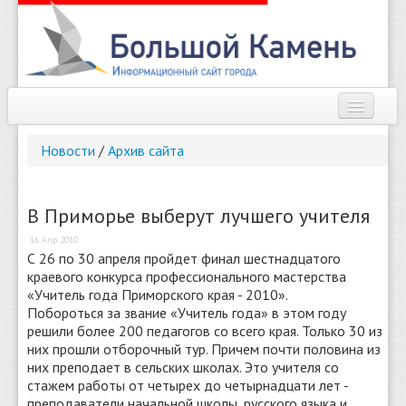
Наш город
Новости
/
Архив сайта
Афиша
Новости
В Приморье выберут лучшего учителя
16 Апр 2010
Справочник
С 26 по 30 апреля пройдет финал шестнадцатого
краевого конкурса профессионального мастерства
Погода
«Учитель года Приморского края - 2010».
Побороться за звание «Учитель года» в этом году
О сайте
решили более 200 педагогов со всего края. Только 30 из
них прошли отборочный тур. Причем почти половина из
Найти
них преподает в сельских школах. Это учителя со
стажем работы от четырех до четырнадцати лет -
преподаватели начальной школы, русского языка и