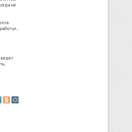
когда не
оэта.
работу»,
 ведет
ть,