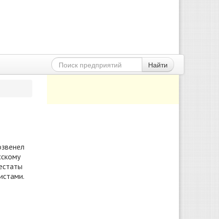
Найти
озвенел
сскому
тестаты
истами.