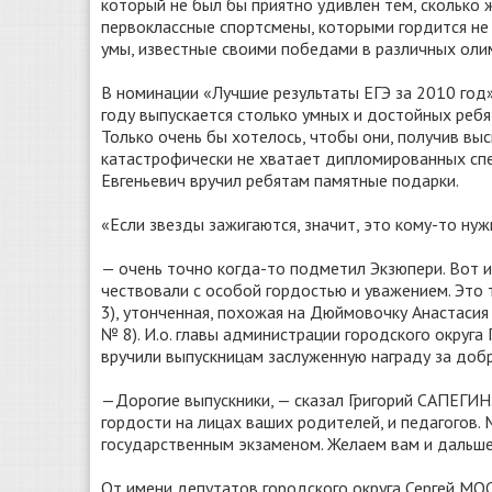
который не был бы приятно удивлен тем, сколько 
первоклассные спортсмены, которыми гордится не 
умы, известные своими победами в различных олим
В номинации «Лучшие результаты ЕГЭ за 2010 год»
году выпускается столько умных и достойных ребя
Только очень бы хотелось, чтобы они, получив выс
катастрофически не хватает дипломированных спе
Евгеньевич вручил ребятам памятные подарки.
«Если звезды зажигаются, значит, это кому-то нужн
— очень точно когда-то подметил Экзюпери. Вот и
чествовали с особой гордостью и уважением. Эт
3), утонченная, похожая на Дюймовочку Анаста
№ 8). И.о. главы администрации городского окру
вручили выпускницам заслуженную награду за доб
—Дорогие выпускники, — сказал Григорий САПЕГИН.
гордости на лицах ваших родителей, и педагогов.
государственным экзаменом. Желаем вам и дальше,
От имени депутатов городского округа Сергей М