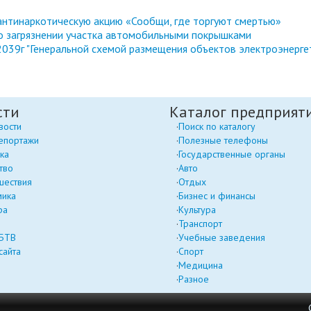
антинаркотическую акцию «Сообщи, где торгуют смертью»
 о загрязнении участка автомобильными покрышками
039г "Генеральной схемой размещения объектов электроэнерге
сти
Каталог предприят
вости
Поиск по каталогу
епортажи
Полезные телефоны
ка
Государственные органы
тво
Авто
шествия
Отдых
мика
Бизнес и финансы
ра
Культура
Транспорт
 БТВ
Учебные заведения
сайта
Спорт
Медицина
Разное