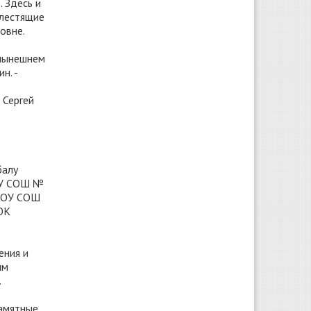
 Здесь и
блестящие
овне.
 нынешнем
н. -
 Сергей
балу
МОУ СОШ №
(МОУ СОШ
ЮК
ения и
ым
.
амятные