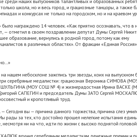
же среди наших выпускников талантливых и образованных ребят.
только школа, но и весь город, и грациозные танцоры, а также 
пиадах и конкурсах не только на городском, но и на краевом ур
 было награждено 14 человек. «Как приятно осознавать, что в
т, — отметил в своем поздравлении депутат Думы Сергей Никити
шее образование, вернулись в родной город, потому как ему
циалистов в различных областях». От фракции «Единая Россия»
о...»
 на нашем небосклоне зажглись три звезды, коих на выпускном 
о три серебряные медалистки: грациозная Вероника СИМОВА (
сия ШУЛЬГИНА (МОУ СОШ № 4) и жизнерадостная Ирина ВАСКЕ 
га Григорий САПЕГИН и председатель Думы ЗАТО Сергей МОСКАЛ
росовестный и кропотливый труд.
 — Сегодня вы — причина данного торжества, причина слез умил
 Мы рады за тех, кто достойно прошел нелегкие испытания един
 несмотря ни на что, идти по жизни с высоко поднятой головой
ОСКАЛЮК вручил серебряным медалисткам денежные премии и п