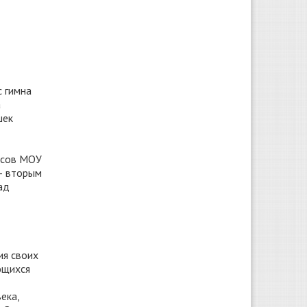
с гимна
а
шек
ассов МОУ
— вторым
ад
ия своих
ющихся
ека,