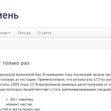
чник
Погода
О сайте
 только раз
ородской выпускной бал. В нынешнем году последний звонок пр
итоговую аттестацию. Примечательно, что результаты ЕГЭ по ру
ьтаты 2009 года. 23 % выпускников дневных школ получили ат
больше молодых людей мечтают стать дипломированными специал
«...Вот, наконец,
момент настал,
остей и света полон зал...