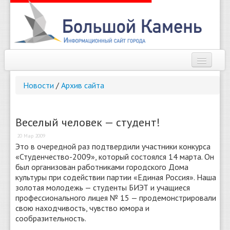
Наш город
Новости
/
Архив сайта
Афиша
Новости
Веселый человек — студент!
20 Мар 2009
Справочник
Это в очередной раз подтвердили участники конкурса
«Студенчество-2009», который состоялся 14 марта. Он
Погода
был организован работниками городского Дома
культуры при содействии партии «Единая Россия». Наша
О сайте
золотая молодежь — студенты БИЭТ и учащиеся
профессионального лицея № 15 — продемонстрировали
Найти
свою находчивость, чувство юмора и
сообразительность.