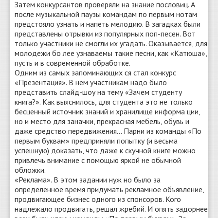
Затем конкурсантов проверяли на знание пословиц. А
после музыкальной паузы командам по первым нотам
предстояло узнать и напеть мелодию. В загадках были
представлены отрывки из популярных поп-песен. Вот
только участники не смогли их угадать. Оказывается, для
молодежи бо лее узнаваемы такие песни, как «Катюша»,
пусть и в современной обработке.
Одним из самых запоминающих ся стал конкурс
«Презентация». В нем участникам надо было
представить слайд-шоу на тему «Зачем студенту
книга?». Как выяснилось, для студента это не только
бесценный источник знаний и хранилище информа ции,
но и место для заначки, прекрасная мебель, обувь и
даже средство передвижения... Парни из команды «По
первым буквам» предприняли попытку (и весьма
успешную) доказать, что даже к скучной книге можно
привлечь внимание с помощью яркой не обычной
обложки.
«Реклама». В этом задании нуж но было за
определенное время придумать рекламное объявление,
продвигающее бизнес одного из спонсоров. Кого
надлежало продвигать, решал жребий. И опять задорнее