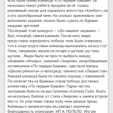
всех были члены команды «По первым буквам». За
несколько минут ребята придума ли не только
рекламный слоган для охранного агентства «Комбат», но
и его своеобразный гимн. На сколько оригинально они
выполнили задание, можно было судить по бурным
овациям зрителей.
Последний этап конкурса — «До машнее задание» —
был, пожалуй, самым важным. После него жюри
предстояло определить победи теля. Было очевидно,
что в ходе подготовки команды выложились на все сто!
Пели, танцевали, играли на гитаре и шутили, шу тили,
шутили... Жюри было не просто выбрать между
обаянием «Флоры», энергией «Энергии», непробиваемым
оптимизмом «По первым буквам», чувством юмора
«Школы ремонта» и непосредс твенностью «Лицеистов».
Каждая команда была по-своему хороша, с изюминкой.
По количеству на бранных очков победа досталась
коллективу «По первым буквам». Парни честно
заслужили билеты на выступление «Comedy Club». Всего
на несколько баллов от стала «Энергия» и заняла второе
место. Ее участники также полу чили ценные призы.
Команды и организаторы вы ражают огромную
благодарность спонсорам: ИП А. ПОПЕЛО; Иго рю