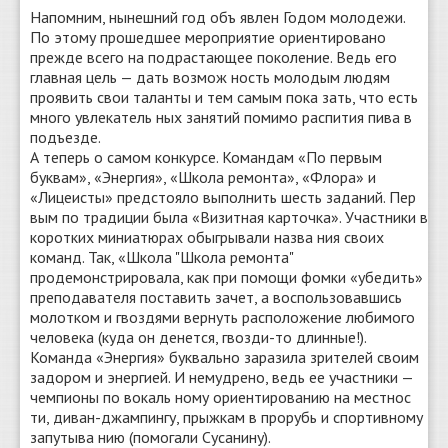
Напомним, нынешний год объ явлен Годом молодежи.
По этому прошедшее мероприятие ориентировано
прежде всего на подрастающее поколение. Ведь его
главная цель — дать возмож ность молодым людям
проявить свои таланты и тем самым пока зать, что есть
много увлекатель ных занятий помимо распития пива в
подъезде.
А теперь о самом конкурсе. Командам «По первым
буквам», «Энергия», «Школа ремонта», «Флора» и
«Лицеисты» предстояло выполнить шесть заданий. Пер
вым по традиции была «Визитная карточка». Участники в
коротких миниатюрах обыгрывали назва ния своих
команд. Так, «Школа "Школа ремонта"
продемонстрировала, как при помощи фомки «убедить»
преподавателя поставить зачет, а воспользовавшись
молотком и гвоздями вернуть расположение любимого
человека (куда он денется, гвозди-то длинные!).
Команда «Энергия» буквально заразила зрителей своим
задором и энергией. И немудрено, ведь ее участники —
чемпионы по вокаль ному ориентированию на местнос
ти, диван-джампингу, прыжкам в прорубь и спортивному
запутыва нию (помогали Сусанину).