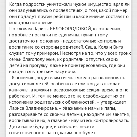
Когда подростки уничтожали чужое имущество, вряд ли
они задумывались о последствиях, о том, какой пример
они подадут другим ребятам и какое мнение составят о
молодом поколении.
По словам Ларисы БЕЛОБОРОДОВОЙ, к сожалению,
подобные поступки не единичны, причин тому
достаточно и основная - недостаточные контроль и
воспитание со стороны родителей. Саша, Коля и Витя
служат тому примером. Несмотря на то, что у всех троих
семьи благополучные, их родители, отпустив своих
детей на прогулку, даже не поинтересовались, где они
находятся в третьем часу ночи.
- Я понимаю, родителям очень тяжело распланировать
досуг своих детей, особенно летом, когда в школах
каникулы, а кружки и всевозможные секции временно не
работают. И, тем не менее, это не освобождает их от
исполнения родительских обязанностей, – утверждает
Лариса Владимировна. – Уважаемые мамы и папы,
разговаривайте со своими детьми, находите им занятия,
воспитывайте их, а главное - научитесь контролировать.
Дети наше будущее, и сейчас вы несете
ответственность за то, каким оно будет.