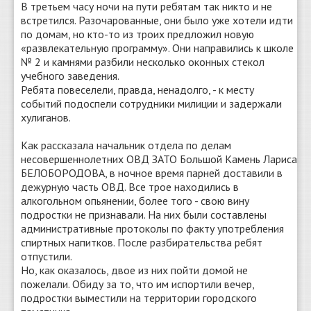
В третьем часу ночи на пути ребятам так никто и не
встретился. Разочарованные, они было уже хотели идти
по домам, но кто-то из троих предложил новую
«развлекательную программу». Они направились к школе
№ 2 и камнями разбили несколько оконных стекол
учебного заведения.
Ребята повеселели, правда, ненадолго, - к месту
событий подоспели сотрудники милиции и задержали
хулиганов.
Как рассказала начальник отдела по делам
несовершеннолетних ОВД ЗАТО Большой Камень Лариса
БЕЛОБОРОДОВА, в ночное время парней доставили в
дежурную часть ОВД. Все трое находились в
алкогольном опьянении, более того - свою вину
подростки не признавали. На них были составлены
административные протоколы по факту употребления
спиртных напитков. После разбирательства ребят
отпустили.
Но, как оказалось, двое из них пойти домой не
пожелали. Обиду за то, что им испортили вечер,
подростки выместили на территории городского