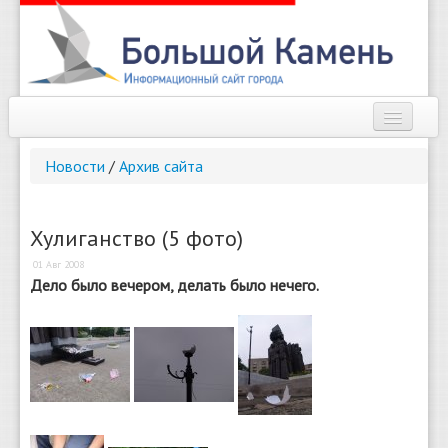
Наш город
Новости
/
Архив сайта
Афиша
Новости
Хулиганство (5 фото)
01 Авг 2008
Справочник
Дело было вечером, делать было нечего.
Погода
О сайте
Найти