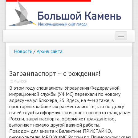
Наш город
Новости
/
Архив сайта
Афиша
Новости
Загранпаспорт – с рождения!
20 Фев 2009
Справочник
В этом году специалисты Управления Федеральной
миграционной службы (УФМС) переехали по новому
Погода
адресу -на ул.Блюхера, 25. Здесь, на 4-м этаже, в
просторных кабинетах разместились те, кто по долгу
О сайте
своей службы оформляет и выдаёт паспорта гражданам
России, загранпаспорта, оформляет гражданство,
Найти
выполняет немало другой важной работы.
Поводом для визита к Валентине ПРИСТАЙКО,
руководителю МРО УФМС России по Приморскому краю