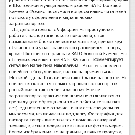
в Шкотовском муниципальном районе, ЗАТО Большой
Камень и Фокино, послужили вопросы наших читателей
по поводу оформления и выдачи новых
загранпаспортов.
- Да, действительно, с 9 февраля мы приступили к
работе с паспортами нового поколения, с так
называемыми биометрическими данными, причём круг
обязанностей у нас значительно расширился - теперь,
кроме Шкотовского района и ЗАТО Большой Камень, мы
обслуживаем и жителей ЗАТО Фокино. -
комментирует
ситуацию Валентина Николаевна
. - У нас установлено
новейшее оборудование, налажена прямая связь с
Москвой, где на Гознаке печатают бланки паспортов. Но
новшество касается только заграничных паспортов,
российские остаются без изменения. Новые
загранпаспорта практически ничем не отличаются от
предыдущего образца (они тоже действительны пять
лет), единственное отличие - в них есть специальная
микросхема, исключающая подделку. Фотография для
паспорта теперь выполняется с помощью лазерной
техники, и, если в документе вы видите фото в чёрно-
белом изображении, то на границе, в пункте пропуска,