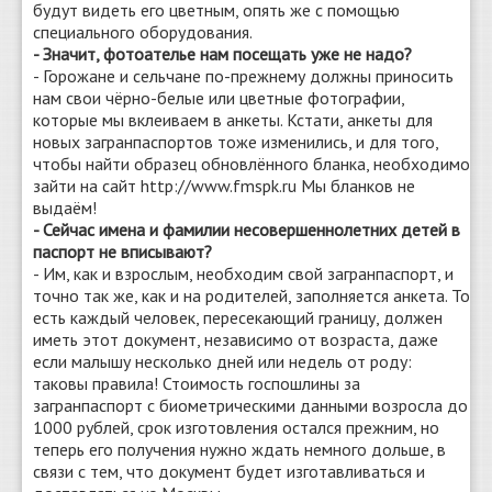
будут видеть его цветным, опять же с помощью
специального оборудования.
- Значит, фотоателье нам посещать уже не надо?
- Горожане и сельчане по-прежнему должны приносить
нам свои чёрно-белые или цветные фотографии,
которые мы вклеиваем в анкеты. Кстати, анкеты для
новых загранпаспортов тоже изменились, и для того,
чтобы найти образец обновлённого бланка, необходимо
зайти на сайт http://www.fmspk.ru Мы бланков не
выдаём!
- Сейчас имена и фамилии несовершеннолетних детей в
паспорт не вписывают?
- Им, как и взрослым, необходим свой загранпаспорт, и
точно так же, как и на родителей, заполняется анкета. То
есть каждый человек, пересекающий границу, должен
иметь этот документ, независимо от возраста, даже
если малышу несколько дней или недель от роду:
таковы правила! Стоимость госпошлины за
загранпаспорт с биометрическими данными возросла до
1000 рублей, срок изготовления остался прежним, но
теперь его получения нужно ждать немного дольше, в
связи с тем, что документ будет изготавливаться и