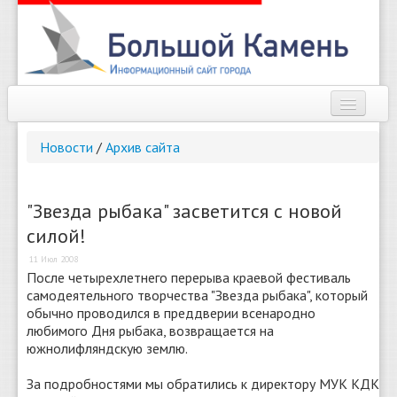
Наш город
Новости
/
Архив сайта
Афиша
Новости
"Звезда рыбака" засветится с новой
силой!
Справочник
11 Июл 2008
Погода
После четырехлетнего перерыва краевой фестиваль
самодеятельного творчества "Звезда рыбака", который
О сайте
обычно проводился в преддверии всенародно
любимого Дня рыбака, возвращается на
южнолифляндскую землю.
Найти
За подробностями мы обратились к директору МУК КДК