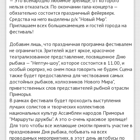
— Это всенародно любимое зрелище, от которого
нельзя отказаться. По окончании гала-концерта —
обязательно состоится праздничный фейерверк.
Средства на него выделены р/к "Новый Мир".
Приглашаем всех большекаменцев и гостей города на
фестиваль!
Добавим лишь, что праздничная программа фестивалем
не ограничится. Зрителей ждет яркое, красочное
театрализованное представление, посвященное Дню
рыбака — "Нептун-шоу", которое состоится в 11.00, и
особый сюрприз, но онем пока говорить не будем. Сцена
также будет предоставлена для чествования самых
достойных рыбаков, колхозников Нового Мира",
приветственных слов представителей рыбной отрасли
Приморья.
В рамках фестиваля будет проходить выступления
лучших солистов и творческих коллективов
национальных культур Ассамблеи народов Приморья
"Маршруты дружбы". А это о-очень красивое зрелище!
Для того чтобы все желающие смогли принять участие в
праздновании Дня рыбака, побывать на всех
проводимых мероприятиях, в этот день автобусы по