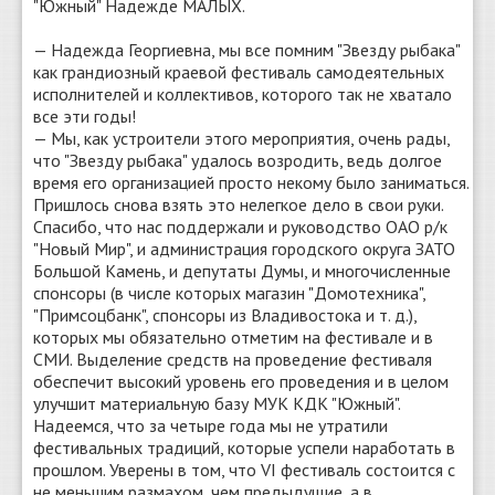
"Южный" Надежде МАЛЫХ.
— Надежда Георгиевна, мы все помним "Звезду рыбака"
как грандиозный краевой фестиваль самодеятельных
исполнителей и коллективов, которого так не хватало
все эти годы!
— Мы, как устроители этого мероприятия, очень рады,
что "Звезду рыбака" удалось возродить, ведь долгое
время его организацией просто некому было заниматься.
Пришлось снова взять это нелегкое дело в свои руки.
Спасибо, что нас поддержали и руководство ОАО р/к
"Новый Мир", и администрация городского округа ЗАТО
Большой Камень, и депутаты Думы, и многочисленные
спонсоры (в числе которых магазин "Домотехника",
"Примсоцбанк", спонсоры из Владивостока и т. д.),
которых мы обязательно отметим на фестивале и в
СМИ. Выделение средств на проведение фестиваля
обеспечит высокий уровень его проведения и в целом
улучшит материальную базу МУК КДК "Южный".
Надеемся, что за четыре года мы не утратили
фестивальных традиций, которые успели наработать в
прошлом. Уверены в том, что VI фестиваль состоится с
не меньшим размахом, чем предыдущие, а в