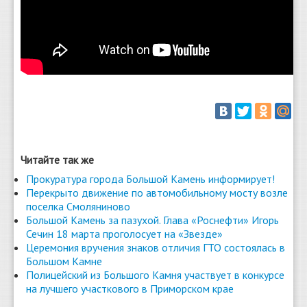
Читайте так же
Прокуратура города Большой Камень информирует!
Перекрыто движение по автомобильному мосту возле
поселка Смоляниново
Большой Камень за пазухой. Глава «Роснефти» Игорь
Сечин 18 марта проголосует на «Звезде»
Церемония вручения знаков отличия ГТО состоялась в
Большом Камне
Полицейский из Большого Камня участвует в конкурсе
на лучшего участкового в Приморском крае