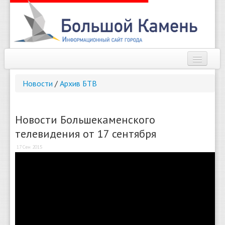
Наш город
Новости
/
Архив БТВ
Афиша
Новости
Новости Большекаменского
телевидения от 17 сентября
Справочник
17 Сен 2015
Погода
О сайте
Найти