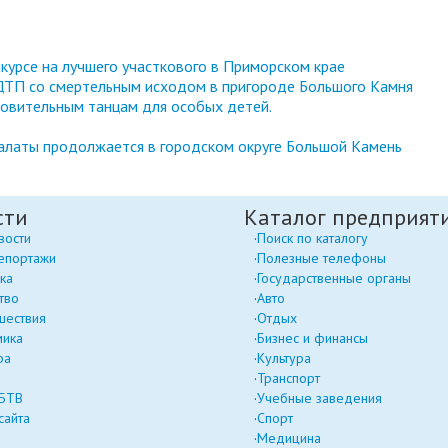
курсе на лучшего участкового в Приморском крае
 ДТП со смертельным исходом в пригороде Большого Камня
овительным танцам для особых детей.
алаты продолжается в городском округе Большой Камень
сти
Каталог предприят
вости
Поиск по каталогу
епортажи
Полезные телефоны
ка
Государственные органы
тво
Авто
шествия
Отдых
мика
Бизнес и финансы
ра
Культура
Транспорт
 БТВ
Учебные заведения
сайта
Спорт
Медицина