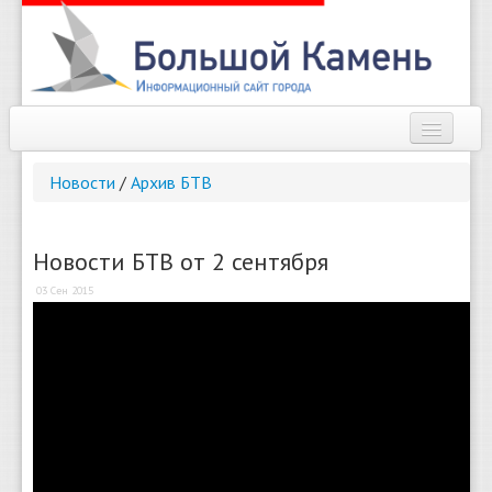
Наш город
Новости
/
Архив БТВ
Афиша
Новости
Новости БТВ от 2 сентября
03 Сен 2015
Справочник
Погода
О сайте
Найти