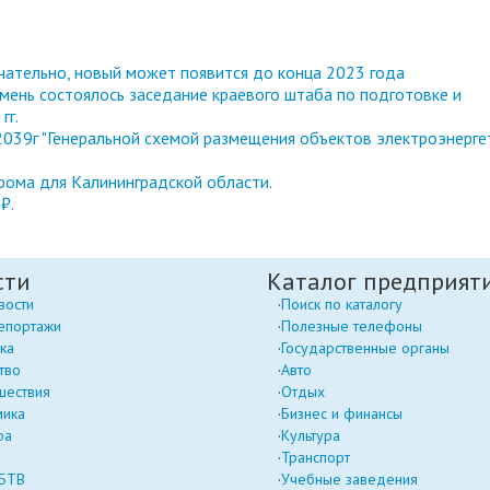
чательно, новый может появится до конца 2023 года
мень состоялось заседание краевого штаба по подготовке и
гг.
039г "Генеральной схемой размещения объектов электроэнерге
ома для Калининградской области.
₽.
сти
Каталог предприят
вости
Поиск по каталогу
епортажи
Полезные телефоны
ка
Государственные органы
тво
Авто
шествия
Отдых
мика
Бизнес и финансы
ра
Культура
Транспорт
 БТВ
Учебные заведения