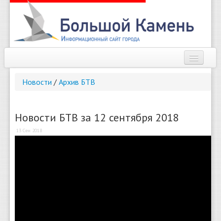
Наш город
Новости
/
Архив БТВ
Афиша
Новости
Новости БТВ за 12 сентября 2018
13 Сен 2018
Справочник
Погода
О сайте
Найти