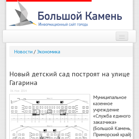
Наш город
Новости
/
Экономика
Афиша
Новости
Новый детский сад построят на улице
Гагарина
Справочник
06 Ноя 2014
Погода
Муниципальное
казенное
О сайте
учреждение
«Служба единого
заказчика»
Найти
(Большой Камень,
Приморский край)