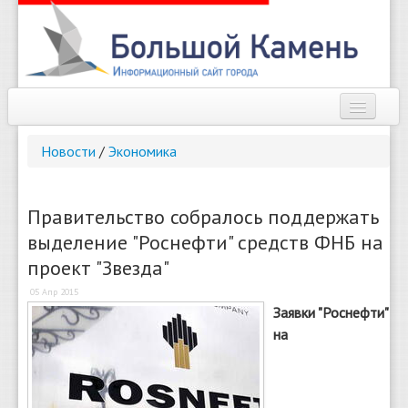
Наш город
Новости
/
Экономика
Афиша
Новости
Правительство собралось поддержать
выделение "Роснефти" средств ФНБ на
Справочник
проект "Звезда"
Погода
05 Апр 2015
Заявки "Роснефти"
О сайте
на
Найти