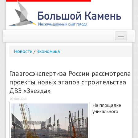
Наш город
Новости
/
Экономика
Афиша
Новости
Главгосэкспертиза России рассмотрела
проекты новых этапов строительства
Справочник
ДВЗ «Звезда»
Погода
09 Янв 2018
На площадке
О сайте
уникального
Найти