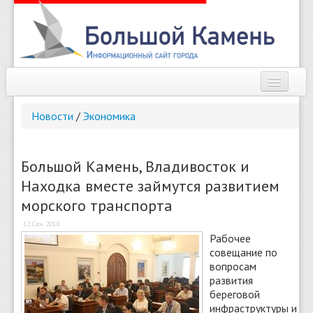
Наш город
Новости
/
Экономика
Афиша
Новости
Большой Камень, Владивосток и
Находка вместе займутся развитием
Справочник
морского транспорта
Погода
12 Сен 2018
Рабочее
О сайте
совещание по
вопросам
Найти
развития
береговой
инфраструктуры и