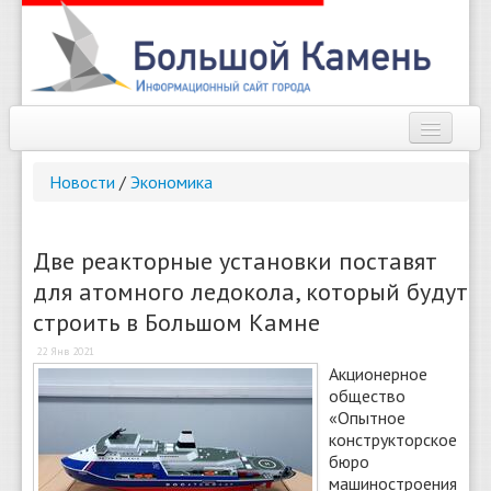
Наш город
Новости
/
Экономика
Афиша
Новости
Две реакторные установки поставят
для атомного ледокола, который будут
Справочник
строить в Большом Камне
Погода
22 Янв 2021
Акционерное
О сайте
общество
«Опытное
Найти
конструкторское
бюро
машиностроения