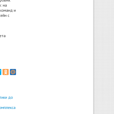
ровня.
: на
 команд и
ейн с
ета
тики до
омплекса