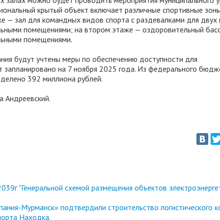
х залах можно будет проводить мероприятия муниципального у
ональный крытый объект включает различные спортивные зоны
е — зал для командных видов спорта с раздевалками для двух
ьными помещениями; на втором этаже — оздоровительный басс
льными помещениями.
ния будут учтены меры по обеспечению доступности для
т запланировано на 7 ноября 2025 года. Из федерального бюдж
ыделено 392 миллиона рублей.
а Андреевский.
039г "Генеральной схемой размещения объектов электроэнерге
ания-Мурманск» подтвердили строительство логистического к
порта Находка.