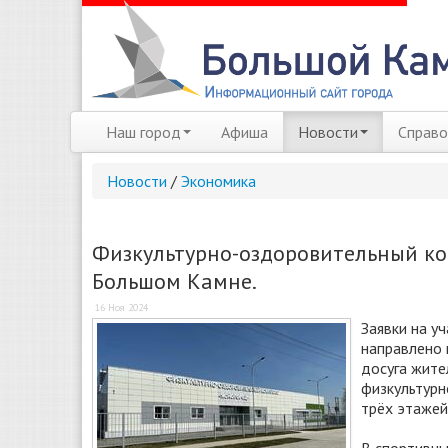
Наш город
Афиша
Новости
Справо
Новости
/
Экономика
Физкультурно-оздоровительный ком
Большом Камне.
16 Ноя 2024
Заявки на у
направлено 
досуга жите
физкультурн
трёх этажей