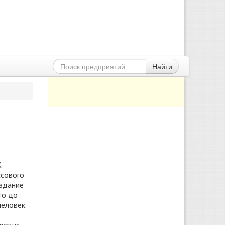
Найти
К
ссового
 здание
го до
еловек.