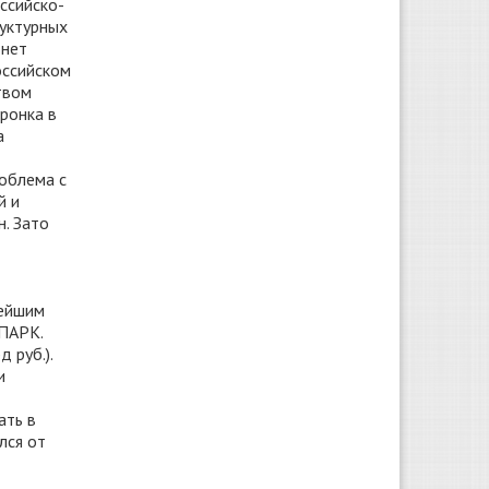
ссийско-
руктурных
 нет
оссийском
твом
ронка в
а
роблема с
й и
. Зато
нейшим
СПАРК.
 руб.).
и
ать в
лся от