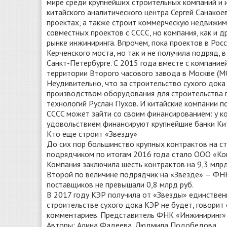
мире среди крупнейших строительных компаний и и
китайского аналитического центра Сергей Санакое
проектах, а также строит коммерческую недвижимо
совместных проектов с CCCC, но компания, как и д
рынке инжиниринга. Впрочем, пока проектов в Рос
Керченского моста, но так и не получила подряд,
Санкт-Петербурге. С 2015 года вместе с компани
территории Второго часового завода в Москве (М
Неудивительно, что за строительство сухого дока
производством оборудования для строительства п
технологий Руслан Пухов. И китайские компании п
CCCC может зайти со своим финансированием: у к
удовольствием финансируют крупнейшие банки Кит
Кто еще строит «Звезду»
До сих пор большинство крупных контрактов на с
подрядчиком по итогам 2016 года стало ООО «Ком
Компания заключила шесть контрактов на 9,3 млрд 
Второй по величине подрядчик на «Звезде» — ФНК 
поставщиков не превышали 0,8 млрд руб.
В 2017 году КЭР получила от «Звезды» единственн
строительстве сухого дока КЭР не будет, говорит
комментариев. Представитель ФНК «Инжиниринг» 
Авторы: Алина Фадеева, Людмила Подобедова.