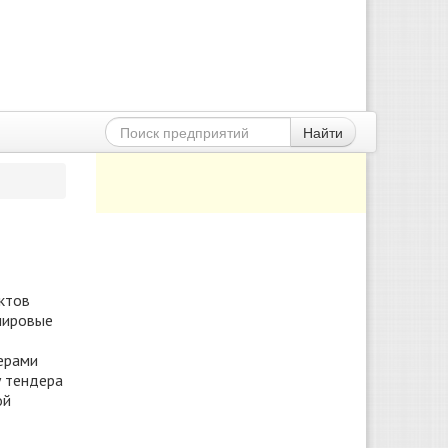
Найти
ктов
 мировые
ерами
у тендера
ой