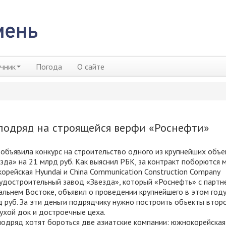
чник
Погода
О сайте
подряд на строящейся верфи «Роснефти»
объявила конкурс на строительство одного из крупнейших объе
зда» на 21 млрд руб. Как выяснил РБК, за контракт поборются
орейская Hyundai и China Communication Construction Company
судостроительный завод «Звезда», который «Роснефть» с партн
альнем Востоке, объявил о проведении крупнейшего в этом год
д руб. За ​эти деньги подрядчику нужно построить объекты втор
ухой док и достроечные цеха.
подряд хотят бороться две азиатские компании: южнокорейская