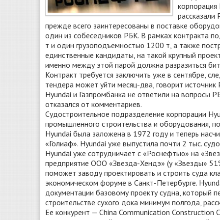
корпорация 
рассказали 
прежде всего заинтересованы в поставке оборудо
один из собеседников РБК. В рамках контракта п
т и один грузоподъемностью 1200 т, а также постр
единственные кандидаты, на такой крупный проек
именно между этой парой должна разразиться бит
Контракт требуется заключить уже в сентябре, сле
тендера может уйти месяц-два, говорит источник 
Hyundai и Газпромбанка не ответили на вопросы 
отказался от комментариев.​
Судостроительное подразделение корпорации Hyund
промышленного строительства и оборудования, по
Hyundai была заложена в 1972 году и теперь насчи
«Голиаф». Hyundai уже выпустила почти 2 тыс. судо
Hyundai уже сотрудничает с «Роснефтью» на «Звез
предприятие ООО «Звезда-Хендэ» (у «Звезды» 51%
поможет заводу проектировать и строить суда кла
экономическом форуме в Санкт-Петербурге. Hyund
документации базовому проекту судна, который п
строительстве сухого дока минимум полгода, расс
Ее конкурент — China Communication Construction