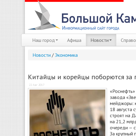
Наш город
Афиша
Новости
Справо
Новости
/
Экономика
Китайцы и корейцы поборются за 
22 Авг 2017
«Роснефть» 
завода «Зве
мейджоры: к
18 августа 
строят на Д
на 21,2 млр
очереди — с
За крупный 