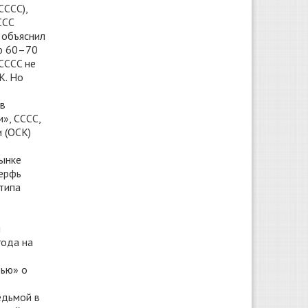
CCCC),
CC​
 объяснил
ью 60–70
 CCCC не
К. Но
ов
», CCCC,
 (ОСК)
рынке
верфь
 типа
я
года на
тью» о
едьмой в