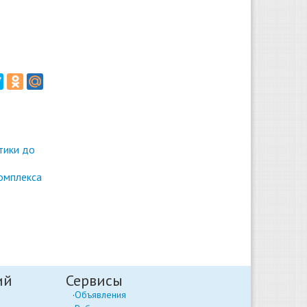
тики до
омплекса
ий
Сервисы
Объявления