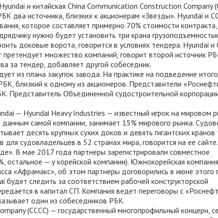
Hyundai и китайская China Communication Construction Company (
РБК два источника, близких к акционерам «Звезды». Hyundai и CC
вания, которое составляет примерно 70% стоимости контракта,
одрядчику нужно будет установить три крана грузоподъемност
оить доковые ворота, говорится в условиях тендера. Hyundai и
т претендует множество компаний, говорит второй источник РБ
ва за тендер, добавляет другой собеседник.
дует из плана закупок завода. На практике на подведение итог
РБК, близкий к одному из акционеров. Представители «Роснефти
РБК. Представитель Объединенной судостроительной корпорации
ai — Hyundai Heavy Industries — известный игрок на мировом 
 данным самой компании, занимает 15% мирового рынка. Судо
тывает десять крупных сухих доков и девять гигантских кранов
в для судовладельцев в 52 странах мира, говорится на ее сайте.
де». В мае 2017 года партнеры зарегистрировали совместное
, остальное — у корейской компании). Южнокорейская компани
сса «Афрамакс», об этом партнеры договорились в июне этого 
ai будет следить за соответствием рабочей конструкторской
ередается в капитал СП. Компания ведет переговоры с «Роснеф
казывает один из собеседников РБК.
 Company (СССС) — государственный многопрофильный концерн, с