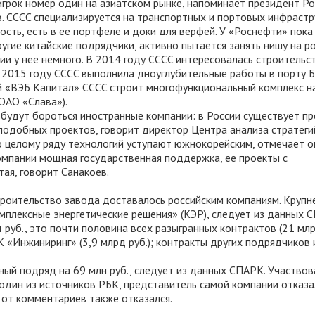
грок номер один на азиатском рынке, напоминает президент Ро
в. CCCC специализируется на транспортных и портовых инфраст
сть, есть в ее портфеле и доки для верфей. У «Роснефти» пока
ругие китайские подрядчики, активно пытается занять нишу на р
сии у нее немного. В 2014 году CCCC интересовалась строительс
 в 2015 году CCCC выполнила дноуглубительные работы в порту Б
ей «ВЭБ Капитал» CCCC строит многофункциональный комплекс н
ОАО «Слава»).
 будут бороться иностранные компании: в России существует п
одобных проектов, говорит директор Центра анализа стратеги
о целому ряду технологий уступают южнокорейским, отмечает он
омпании мощная государственная поддержка, ее проекты с
ая, говорит Санакоев.
троительство завода доставалось российским компаниям. Круп
плексные энергетические решения» (КЭР), следует из данных 
руб., это почти половина всех разыгранных контрактов (21 млрд
«Инжиниринг» (3,9 млрд руб.); контракты других подрядчиков 
ый подряд на 69 млн руб., следует из данных СПАРК. Участвов
 один из источников РБК, представитель самой компании отказа
от комментариев также отказался.