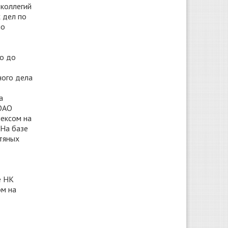
 коллегий
 дел по
но
то до
ного дела
а
 ОАО
лексом на
 На базе
фтяных
е НК
ом на