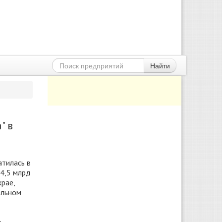
Найти
" в
атилась в
 4,5 млрд
рае,
альном