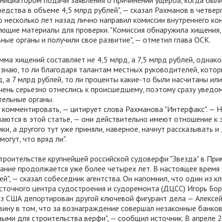
нициатором подачи заявления о причинении ущерба, когда был
едства в объеме 4,5 млрд рублей", — сказал Рахманов в четверг
о несколько лет назад лично направил комиссии внутреннего ко
ющие материалы для проверки. "Комиссия обнаружила хищения,
ые органы и получили свое развитие", — отметил глава ОСК.
мма хищений составляет не 4,5 млрд, а 7,5 млрд рублей, однако
е знаю, то ли благодаря талантам местных руководителей, котор
, а 7 млрд рублей, то ли проценты какие-то были насчитаны или
 очень серьезно отнеслись к происшедшему, поэтому сразу уведо
ельные органы.
у комментировать, — цитирует слова Рахманова "Интерфакс". — Н
аются в этой статье, — они действительно имеют отношение к 
ики, а другого тут уже приняли, наверное, начнут рассказывать и
огут, что вряд ли".
строительстве крупнейшей российской судоверфи "Звезда" в Пр
вание продолжается уже более четырех лет. В настоящее время
ей", — сказал собеседник агентства. Он напомнил, что один из 
точного центра судостроения и судоремонта (ДЦСС) Игорь Бор
из США депортирован другой ключевой фигурант дела — Алексей
вину в том, что за вознаграждение совершал незаконные банко
ыми для строительства верфи", — сообщил источник. В апреле 