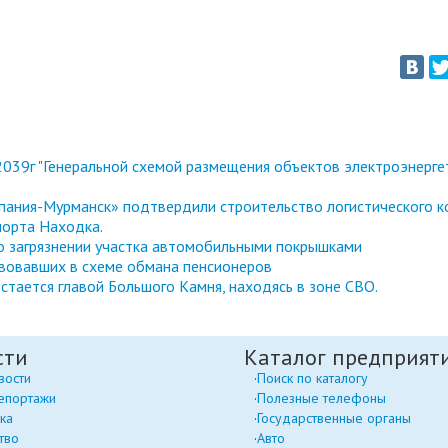
039г "Генеральной схемой размещения объектов электроэнерге
ания-Мурманск» подтвердили строительство логистического к
порта Находка.
 о загрязнении участка автомобильными покрышками
вовавших в схеме обмана пенсионеров
стается главой Большого Камня, находясь в зоне СВО.
сти
Каталог предприят
вости
Поиск по каталогу
епортажи
Полезные телефоны
ка
Государственные органы
тво
Авто