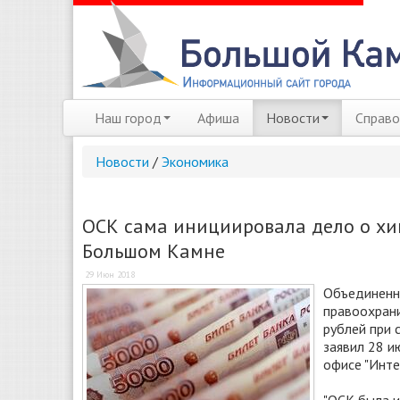
Наш город
Афиша
Новости
Справо
Новости
/
Экономика
ОСК сама инициировала дело о хищ
Большом Камне
29 Июн 2018
Объединенна
правоохрани
рублей при 
заявил 28 и
офисе "Инте