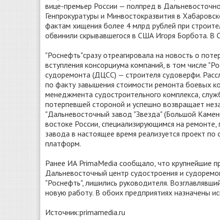
вице-премьер России — полпред в Дальневосточно
Генпрокуратуры и Минвостокразвития в Хабаровск
фактам хищения более 4 млрд рублей при строите
обвинили скрывавшегося в США Игоря Борбота. В С
"Роснефть"сразу отреагировала на новость о пот
вступления консорциума компаний, в том числе "Р
судоремонта (ДЦСС) — строителя судоверфи. Расс
по факту завышения стоимости ремонта боевых ко
менеджмента судостроительного комплекса, службы
потерпевшей стороной и успешно возвращает неза
"Дальневосточный завод "Звезда" (Большой Камен
востоке России, специализирующимся на ремонте,
завода в настоящее время реализуется проект по
платформ.
Ранее ИА PrimaMedia сообщало, что крупнейшие п
Дальневосточный центр судостроения и судоремон
"Роснефть", лишились руководителя. Возглавлявши
новую работу. В обоих предприятиях назначены и
Источник:primamedia.ru