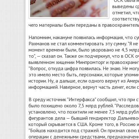
"ОСК была и
выведены ср
отметил, чт
соответству
чего материалы были переданы в правоохранительн
Напомним, накануне появилась информация, что су
Рахманов не стал комментировать эту сумму. "Я н
момент времени были, было уворовано не 4,5 млрд
то", — сказал он. Также он подчеркнул, что в ОСК
выявленном хищении Минпромторг и правоохранит
"Вопрос, откуда цифра появилась. Не знаю. Не мог
это имело место быть, персонажи, которые упомин
истории. Ну, а дальше, если одного вернут из Амер
информацией. Наверное, вернут часть денег, если см
В среду источник "Интерфакса" сообщил, что при 
было похищено около 7,5 млрд рублей. "Расследо
установлено, что похитили не менее 7,5 млрд рубл
фигурантов дела — бывший гендиректор Дальневос
который скрывается в США. Кроме того, в Россию 
"Бойцов находится под стражей. Он признал свою 
операции с денежными средствами, предназначенн