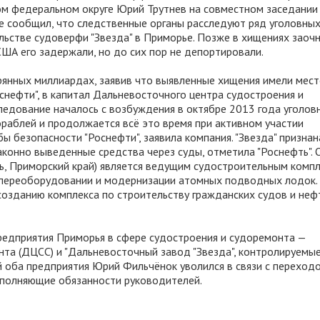
м федеральном округе Юрий Трутнев на совместном заседании
е сообщил, что следственные органы расследуют ряд уголовных
льстве судоверфи "Звезда" в Приморье. Позже в хищениях заоч
ША его задержали, но до сих пор не депортировали.
ерянных миллиардах, заявив что выявленные хищения имели мес
оснефти", в капитал Дальневосточного центра судостроения и
ледование началось с возбуждения в октябре 2013 года уголов
раблей и продолжается всё это время при активном участии
 безопасности "Роснефти", заявила компания. "Звезда" признан
конно выведенные средства через суды, отметила "Роснефть".
ь, Приморский край) является ведущим судостроительным комп
 переоборудовании и модернизации атомных подводных лодок.
 созданию комплекса по строительству гражданских судов и не
редприятия Приморья в сфере судостроения и судоремонта —
та (ДЦСС) и "Дальневосточный завод "Звезда", контролируемы
й оба предприятия Юрий Фильчёнок уволился в связи с переход
сполняющие обязанности руководителей.