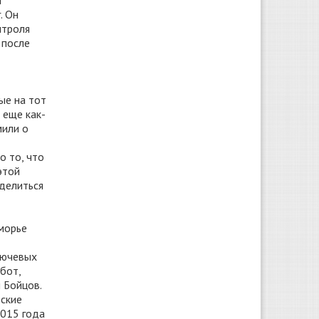
и
. Он
нтроля
 после
ые на тот
 еще как-
мили о
о то, что
этой
 делиться
иморье
ключевых
бот,
 Бойцов.
вские
2015 года