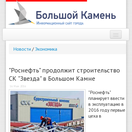
Наш город
Новости
/
Экономика
Афиша
Новости
"Роснефть" продолжит строительство
СК "Звезда" в Большом Камне
Справочник
16 Мая 2016
Погода
"Роснефть"
планирует ввести
О сайте
в эксплуатацию в
2016 году первые
цеха в
Найти