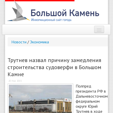
Наш город
Новости
/
Экономика
Афиша
Новости
Трутнев назвал причину замедления
строительства судоверфи в Большом
Справочник
Камне
Погода
20 Ноя 2015
Полпред
О сайте
президента РФ в
Дальневосточном
Найти
федеральном
округе Юрий
Трутнев в ходе