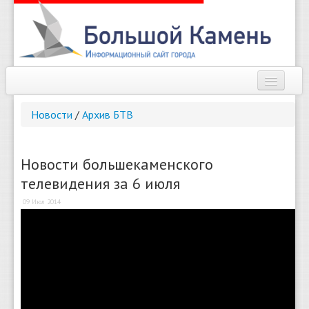
Наш город
Новости
/
Архив БТВ
Афиша
Новости
Новости большекаменского
телевидения за 6 июля
Справочник
09 Июл 2014
Погода
О сайте
Найти