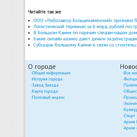
Читайте так же
ООО «Рыбозавод Большекаменский» признано 
Логистический терминал за 6 млрд. рублей пос
В Большом Камне по горячим следам нашли до
Какие онлайн казино дают деньги за регистраци
Субсидии Большому Камню в связи со стоитель
О городе
Ново
Общая информация
Все но
История города
Фотор
Завод Звезда
Полити
Карта города
Общес
Почтовый индекс
Проис
Эконо
Культу
Спорт
Архив
Архив 