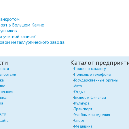
банкротом
троят в Большом Камне
мушников
ю учетной записи?
совом металлургического завода
сти
Каталог предприят
вости
Поиск по каталогу
епортажи
Полезные телефоны
ка
Государственные органы
тво
Авто
шествия
Отдых
мика
Бизнес и финансы
ра
Культура
Транспорт
 БТВ
Учебные заведения
сайта
Спорт
Медицина