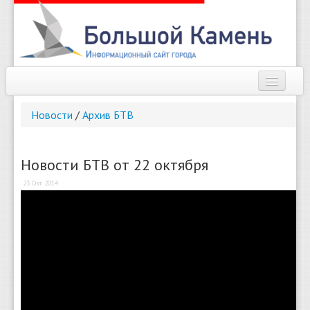
Наш город
Новости
/
Архив БТВ
Афиша
Новости
Новости БТВ от 22 октября
23 Окт 2014
Справочник
Погода
О сайте
Найти