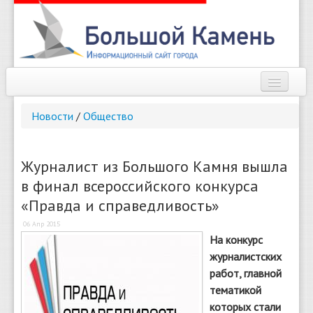
Наш город
Новости
/
Общество
Афиша
Новости
Журналист из Большого Камня вышла
в финал всероссийского конкурса
Справочник
«Правда и справедливость»
Погода
06 Апр 2015
На конкурс
О сайте
журналистских
работ, главной
Найти
тематикой
которых стали