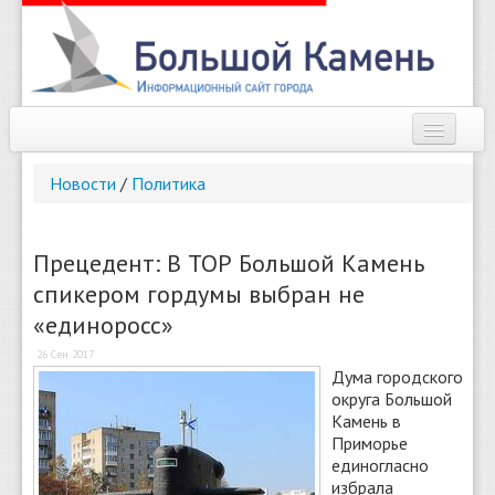
Наш город
Новости
/
Политика
Афиша
Новости
Прецедент: В ТОР Большой Камень
спикером гордумы выбран не
Справочник
«единоросс»
Погода
26 Сен 2017
Дума городского
О сайте
округа Большой
Камень в
Найти
Приморье
единогласно
избрала