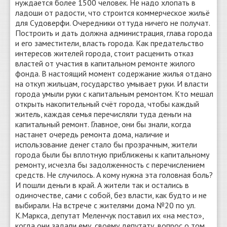
нуждается более 1500 человек. Не надо хлопать в
ладоши от радости, что строится коммерческое жильё
для Судоверфи. Очередники оттуда ничего не получат.
Построить и дать должна администрация, глава города
и его заместители, власть города. Как предательство
интересов жителей города, стоит расценить отказ
властей от участия в капитальном ремонте жилого
фонда. В настоящий момент содержание жилья отдано
на откуп жильцам, государство умывает руки. И власти
города умыли руки с капитальным ремонтом. Кто мешал
открыть накопительный счёт города, чтобы каждый
житель, каждая семья перечисляли туда деньги на
капитальный ремонт. Главное, они бы знали, когда
настанет очередь ремонта дома, наличие и
использование денег стало бы прозрачным, жители
города были бы вплотную приближены к капитальному
ремонту, исчезла бы задолженность с перечислением
средств. Не случилось. А кому нужна эта головная боль?
И пошли деньги в край. А жители так и остались в
одиночестве, сами с собой, без власти, как будто и не
выбирали. На встрече с жителями дома №20 по ул.
К.Маркса, депутат Меленчук поставил их «на место»,
когда они задали ему, своему депутату, вопрос о том,