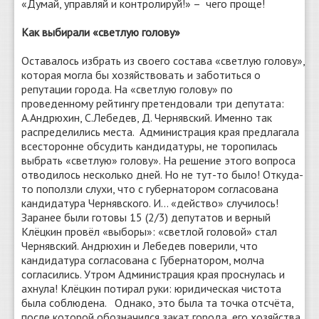
«Думай, управляй и контролируй!» – чего проще!
Как выбирали «светлую голову»
Оставалось избрать из своего состава «светлую голову»,
которая могла бы хозяйствовать и заботиться о
репутации города. На «светлую голову» по
проведенному рейтингу претендовали три депутата:
А.Андрюхин, С.Лебедев, Д. Чернявский. Именно так
распределились места. Администрация края предлагала
всесторонне обсудить кандидатуры, не торопилась
выбрать «светлую» голову». На решение этого вопроса
отводилось несколько дней. Но не тут-то было! Откуда-
то поползли слухи, что с губернатором согласована
кандидатура Чернявского. И… «действо» случилось!
Заранее были готовы 15 (2/3) депутатов и верный
Клёцкин провёл «выборы»: «светлой головой» стал
Чернявский. Андрюхин и Лебедев поверили, что
кандидатура согласована с Губернатором, молча
согласились. Утром Администрация края проснулась и
ахнула! Клёцкин потирал руки: юридическая чистота
была соблюдена. Однако, это была та точка отсчёта,
после которой обозначился закат города, его хозяйства,