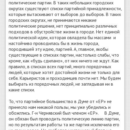
политические партии. В таких небольших городских
округах существуют списки партийной принадлежности,
которые вытаскивают от выборов до выборов. В таких
городских округах, не принимаются никакие
политические решения, нет принципиально различных
подходов в обустройстве жизни в городе. Нет единой
политической идеи, которая овладела бы массами и
настойчиво проводилась бы в жизнь города,
породившей эту идею, партией. А, главное, якобы
существующие в списках партии, настолько слабы, что
кроме, как «будь сдилано», от них ничего не ждут. Как
правило, в списках всех партий, много порядочных
людей, которые хотят достойной жизни не только для
себя. Карьеристов и проходимцев почти нет. Мы будем
выбирать из порядочных людей, не заглядывая ни в
какие списки.
То, что партийное большинство в Думе от «ЕР» не
принесло нам никакой пользы, мы уже убедились и
обожглись. Г-н Чернявский был членом «ЕР». В Думе,
он обязан был проводить политическую линию партии,
но по результатам работы та же партия исключила его