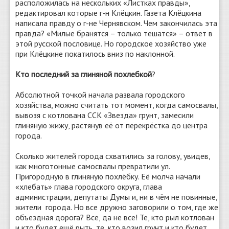
расположилась на нескольких «Листках правды»,
редактировал которые г-н Клёцкин. Газета Клёцкина
написала правду о г-не Чернявском. Чем закончилась эта
правда? «Милые бранятся – только тешатся» – ответ в
этой русской пословице. Но городское хозяйство уже
при Клёцкине покатилось вниз по наклонной.
Кто последний за глиняной похлебкой
?
Абсолютной точкой начала развала городского
хозяйства, можно считать тот момент, когда самосвалы,
вывозя с котлована ССК «Звезда» грунт, замесили
глиняную жижу, растянув её от перекрёстка до центра
города.
Сколько жителей города схватились за голову, увидев,
как многотонные самосвалы превратили ул.
Пригородную в глиняную похлёбку. Её молча начали
«хлебать» глава городского округа, глава
администрации, депутаты Думы и, ни в чём не повинные,
жители города. Но все дружно заговорили о том, где же
объездная дорога? Все, да не все! Те, кто рыл котлован
и кто будет ещё рыть, те, кто возил грунт и кто будет