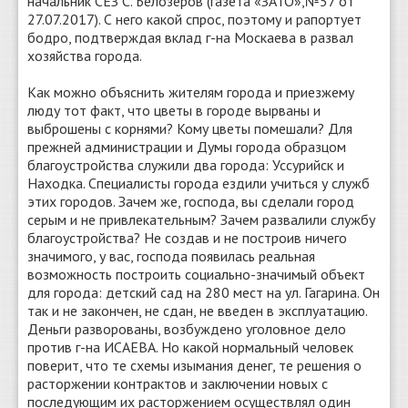
начальник СЕЗ С. Белозёров (газета «ЗАТО»,№57 от
27.07.2017). С него какой спрос, поэтому и рапортует
бодро, подтверждая вклад г-на Москаева в развал
хозяйства города.
Как можно объяснить жителям города и приезжему
люду тот факт, что цветы в городе вырваны и
выброшены с корнями? Кому цветы помешали? Для
прежней администрации и Думы города образцом
благоустройства служили два города: Уссурийск и
Находка. Специалисты города ездили учиться у служб
этих городов. Зачем же, господа, вы сделали город
серым и не привлекательным? Зачем развалили службу
благоустройства? Не создав и не построив ничего
значимого, у вас, господа появилась реальная
возможность построить социально-значимый объект
для города: детский сад на 280 мест на ул. Гагарина. Он
так и не закончен, не сдан, не введен в эксплуатацию.
Деньги разворованы, возбуждено уголовное дело
против г-на ИСАЕВА. Но какой нормальный человек
поверит, что те схемы изымания денег, те решения о
расторжении контрактов и заключении новых с
последующим их расторжением осуществлял один