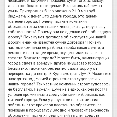
незаконное получение прибыли, хуже того, используя
для этого бюджетные деньги. В капитальный ремонт
улицы Пригородная было вложено 24,0 млн руб.
бюджетных денег. Это деньги города, это деньги
жителей города. Почему частные компании
обогащаются за счёт наших денег, эксплуатируя нашу
собственность? Почему они не сделали себе объездную
дорогу? Почему нет договора об эксплуатации нашей
дороги и нам не известна сумма договора? Почему
частные компании её разбили, зарабатывая деньги, а
ремонт в настоящее время, осуществляется за счёт
средств бюджета города? Может быть, администрация
города сдаёт в аренду и другое имущество города
бесплатно, также как бесплатно сдала дорогу от
перекрёстка до центра? Куда смотрит Дума? Может все
находятся под магией строительства судоверфи в
нашем городе? Так частные компании строят судоверфь
не бесплатно. Неужели Думе не видно, как они портят
условия проживания и среду обитания избравших вас
жителей города. Если у депутатов не хватает сил
победить этот произвол властей, то обратитесь за
помощью в прокуратуру. Заодно и проверит законность
обогащения частных предприятий за счёт средств