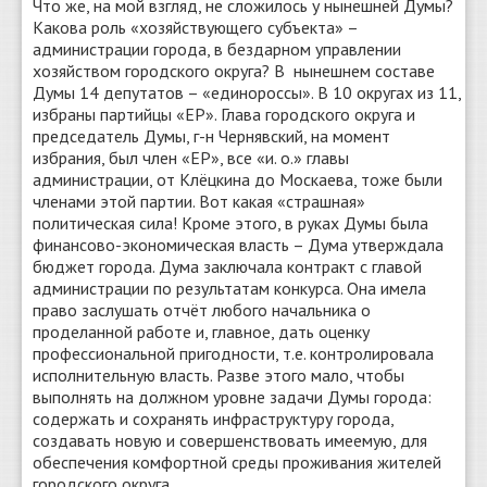
Что же, на мой взгляд, не сложилось у нынешней Думы?
Какова роль «хозяйствующего субъекта» –
администрации города, в бездарном управлении
хозяйством городского округа? В нынешнем составе
Думы 14 депутатов – «единороссы». В 10 округах из 11,
избраны партийцы «ЕР». Глава городского округа и
председатель Думы, г-н Чернявский, на момент
избрания, был член «ЕР», все «и. о.» главы
администрации, от Клёцкина до Москаева, тоже были
членами этой партии. Вот какая «страшная»
политическая сила! Кроме этого, в руках Думы была
финансово-экономическая власть – Дума утверждала
бюджет города. Дума заключала контракт с главой
администрации по результатам конкурса. Она имела
право заслушать отчёт любого начальника о
проделанной работе и, главное, дать оценку
профессиональной пригодности, т.е. контролировала
исполнительную власть. Разве этого мало, чтобы
выполнять на должном уровне задачи Думы города:
содержать и сохранять инфраструктуру города,
создавать новую и совершенствовать имеемую, для
обеспечения комфортной среды проживания жителей
городского округа.