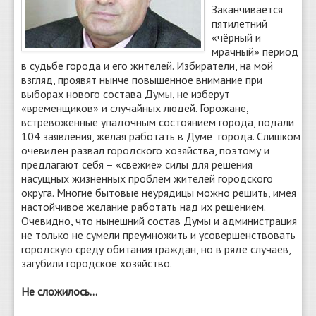
Заканчивается
пятилетний
«чёрный и
мрачный» период
в судьбе города и его жителей. Избиратели, на мой
взгляд, проявят нынче повышенное внимание при
выборах нового состава Думы, не изберут
«временщиков» и случайных людей. Горожане,
встревоженные упадочным состоянием города, подали
104 заявления, желая работать в Думе города. Слишком
очевиден развал городского хозяйства, поэтому и
предлагают себя – «свежие» силы для решения
насущных жизненных проблем жителей городского
округа. Многие бытовые неурядицы можно решить, имея
настойчивое желание работать над их решением.
Очевидно, что нынешний состав Думы и администрация
не только не сумели преумножить и усовершенствовать
городскую среду обитания граждан, но в ряде случаев,
загубили городское хозяйство.
Не сложилось…