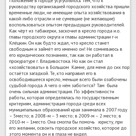
Положение в городе усугублялось тем, что к
руководству организацией городского хозяйства пришли
временные люди, не имеющие опыта хозяйствования в
какой-либо отрасли и не сумевшие (не желающие)
воспользоваться опытом предыдущих руководителей.
Как чёрт из табакерки, заскочил в кресло города и.о.
главы городского округа и главы администрации г-н
Клёцкин. Он как будто ждал, что кресло станет
свободным и займёт его именно он! Не сомневаюсь в
его юридических познаниях, так как он работал в
прокуратуре г. Владивостока. Но как он стал
«хозяйствовать» в Большом Камне, для меня до сих пор
остаётся загадкой. Те, кто направил его в
освободившееся кресло, меньше всего были озабочены
судьбой города. А чего о нём заботится? Там была
очень сильная администрация. По эффективности
работы, которая определялась по государственным
критериям, администрация города среди всех
муниципальных образований края занимала в 2007 году
– 5место; в 2008-м – 3 место; в 2009-м – 2 место; в
2010-м – 1место. Она смогла бы помочь юристу, при
его желании, освоить городское хозяйство, которое до
этого момента он и в глаза не видел.