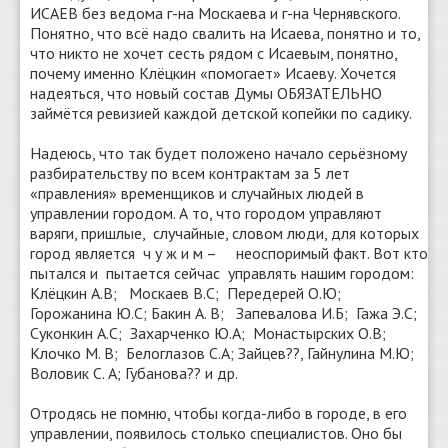
ИСАЕВ без ведома г-на Москаева и г-на Чернявского.
Понятно, что всё надо свалить на Исаева, понятно и то,
что никто не хочет сесть рядом с Исаевым, понятно,
почему именно Клёцкин «помогает» Исаеву. Хочется
надеяться, что новый состав Думы ОБЯЗАТЕЛЬНО
займётся ревизией каждой детской копейки по садику.
Надеюсь, что так будет положено начало серьёзному
разбирательству по всем контрактам за 5 лет
«правления» временщиков и случайных людей в
управлении городом. А то, что городом управляют
варяги, пришлые, случайные, словом люди, для которых
город является ч у ж и м – неоспоримый факт. Вот кто
пытался и пытается сейчас управлять нашим городом:
Клёцкин А.В; Москаев В.С; Передерей О.Ю;
Горожанина Ю.С; Бакин А. В; Запевалова И.Б; Гажа Э.С;
Суконкин А.С; Захарченко Ю.А; Монастырских О.В;
Клочко М. В; Белоглазов С.А; Зайцев??, Гайнулина М.Ю;
Воловик С. А; Губанова?? и др.
Отродясь не помню, чтобы когда-либо в городе, в его
управлении, появилось столько специалистов. Оно бы