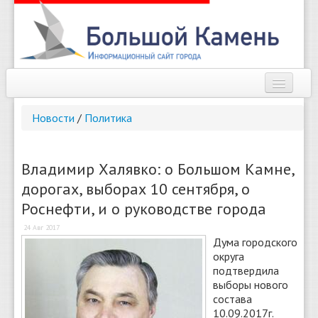
Наш город
Новости
/
Политика
Афиша
Новости
Владимир Халявко: о Большом Камне,
дорогах, выборах 10 сентября, о
Справочник
Роснефти, и о руководстве города
Погода
24 Авг 2017
Дума городского
О сайте
округа
подтвердила
Найти
выборы нового
состава
10.09.2017г.