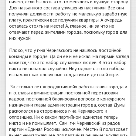
ничего, если бы хоть что-то менялось в лучшую сторону.
Для названного состава улучшения наступили. Все они
получили должности, работу, не маленькую заработную
плату, практически все получили квартиры. А очередь
осталась стоять на месте! А, главное, ни за что не
отвечают перед жителями города, поскольку город для
них чужой.
Плохо, что у г-на Чернявского не нашлось достойной
команды в городе. Да он её и не искал. На первый взгляд
кажется, что это набор случайных людей. В этот набор
никто не попадал случайно. Неугодные с этого набора
выпадают как оловянные солдатики в детской игре.
За столько лет «продуктивной» работы главы города и
и. о. главы администрации, постоянной перетасовки
кадров, постоянной блокировки вопроса о конкурсном
назначении главы администрации города, состав Думы
раскололся на сторонников г-на Чернявского и
оппозицию. Ни о каком партийном единстве теперь
никто и не помышляет. Сам г-н Чернявский из рядов
партии «Единая Россия» исключен. Местный политсовет
вынес уничтожающее для партийца решение: исключить