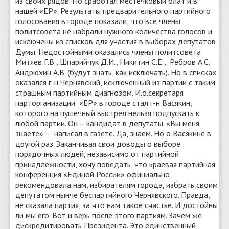
из своих рядов. Но сработал местечковый блат и в
нашей «ЕР». Результаты предварительного партийного
голосования в городе показали, что все члены
политсовета не набрали нужного количества голосов и
исключены из списков для участия в выборах депутатов
Думы. Недостойными оказались члены политсовета
Митяев Г.В., Шпарийчук Д.И., Никитин С.Е., Ребров А.С;
Андрюхин А.В. (будут знать, как исключать). Но в списках
оказался г-н Чернявский, исключенный из партии с таким
страшным партийным диагнозом. И.о.секретаря
парторганизации «ЕР» в городе стал г-н Васякин,
которого на пушечный выстрел нельзя подпускать к
любой партии. Он – кандидат в депутаты. «Вы меня
знаете» – написал в газете. Да, знаем. Но о Васякине в
другой раз. Заканчивая свои доводы о выборе
порядочных людей, независимо от партийной
принадлежности, хочу поведать, что краевая партийная
конференция «Единой России» официально
рекомендовала нам, избирателям города, избрать своим
депутатом нынче беспартийного Чернявского. Правда,
не сказала партия, за что нам такое счастье. И достойны
ли мы его. Вот и верь после этого партиям. Зачем же
дискредитировать Президента. Это единственный