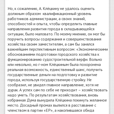
Но, к сожалению, А. Клёцкину не удалось оценить
должным образом квалификационный уровень
работников администрации, а своих знаний,
способностей и опыта, чтобы определить главные
направления развития города в складывающейся
ситуации, было маловато. По моему мнению, он мог бы
поручить вопросы содержания и совершенствования
хозяйства своим заместителям, а сам бы занялся
важнейшим перспективным вопросом: «Экономическими
обоснованиями подготовки городского хозяйства к
функционированию судостроительной верфи. Вольно
или невольно, но г-ном Клёцкиным была похоронена
реальная возможность, единственный шанс, получить
государственные деньги на подготовку и развитие
города, используя государственную стройку. Не
сообразил, не увидел главное направление, хотя не
дурак. А успех сам по себе не приходит – хозяйствовать
надо уметь. По результатам хозяйствования, вновь
избранная Дума вынудила Клёцкина покинуть желанное
место. Досадный промах вылился в расставание с
членством в партии «ЕР», а накопившаяся обида