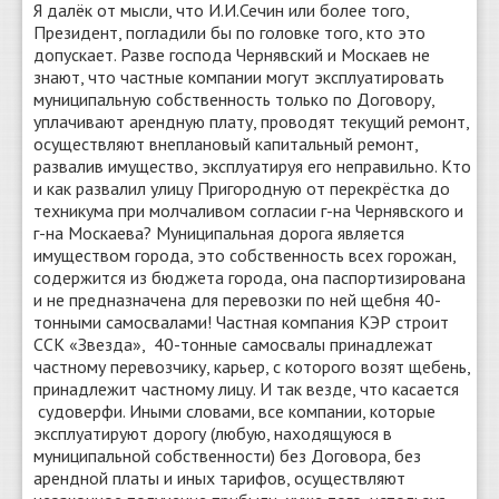
Я далёк от мысли, что И.И.Сечин или более того,
Президент, погладили бы по головке того, кто это
допускает. Разве господа Чернявский и Москаев не
знают, что частные компании могут эксплуатировать
муниципальную собственность только по Договору,
уплачивают арендную плату, проводят текущий ремонт,
осуществляют внеплановый капитальный ремонт,
развалив имущество, эксплуатируя его неправильно. Кто
и как развалил улицу Пригородную от перекрёстка до
техникума при молчаливом согласии г-на Чернявского и
г-на Москаева? Муниципальная дорога является
имуществом города, это собственность всех горожан,
содержится из бюджета города, она паспортизирована
и не предназначена для перевозки по ней щебня 40-
тонными самосвалами! Частная компания КЭР строит
ССК «Звезда», 40-тонные самосвалы принадлежат
частному перевозчику, карьер, с которого возят щебень,
принадлежит частному лицу. И так везде, что касается
судоверфи. Иными словами, все компании, которые
эксплуатируют дорогу (любую, находящуюся в
муниципальной собственности) без Договора, без
арендной платы и иных тарифов, осуществляют