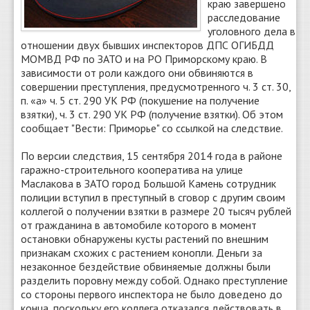
краю завершено
расследование
уголовного дела в
отношении двух бывших инспекторов ДПС ОГИБДД
МОМВД РФ по ЗАТО и на РО Приморскому краю. В
зависимости от роли каждого они обвиняются в
совершении преступления, предусмотренного ч. 3 ст. 30,
п. «а» ч. 5 ст. 290 УК РФ (покушение на получение
взятки), ч. 3 ст. 290 УК РФ (получение взятки). Об этом
сообщает "Вести: Приморье" со ссылкой на следствие.
По версии следствия, 15 сентября 2014 года в районе
гаражно-строительного кооператива на улице
Маслакова в ЗАТО город Большой Камень сотрудник
полиции вступил в преступный в сговор с другим своим
коллегой о получении взятки в размере 20 тысяч рублей
от гражданина в автомобиле которого в момент
остановки обнаружены кусты растений по внешним
признакам схожих с растением конопли. Деньги за
незаконное бездействие обвиняемые должны были
разделить поровну между собой. Однако преступление
со стороны первого инспектора не было доведено до
конца, поскольку его коллега отказался действовать в