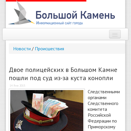
Наш город
Новости
/
Происшествия
Афиша
Новости
Двое полицейских в Большом Камне
пошли под суд из-за куста конопли
Справочник
14 Янв 2015
Погода
Следственными
органами
О сайте
Следственного
комитета
Российской
Найти
Федерации по
Приморскому