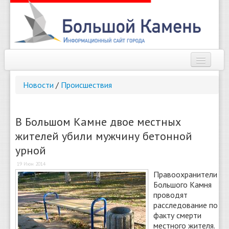
Наш город
Новости
/
Происшествия
Афиша
Новости
В Большом Камне двое местных
жителей убили мужчину бетонной
Справочник
урной
Погода
19 Июн 2014
Правоохранители
О сайте
Большого Камня
проводят
Найти
расследование по
факту смерти
местного жителя.