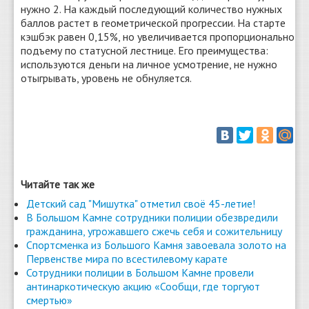
нужно 2. На каждый последующий количество нужных
баллов растет в геометрической прогрессии. На старте
кэшбэк равен 0,15%, но увеличивается пропорционально
подъему по статусной лестнице. Его преимущества:
используются деньги на личное усмотрение, не нужно
отыгрывать, уровень не обнуляется.
Читайте так же
Детский сад "Мишутка" отметил своё 45-летие!
В Большом Камне сотрудники полиции обезвредили
гражданина, угрожавшего сжечь себя и сожительницу
Спортсменка из Большого Камня завоевала золото на
Первенстве мира по всестилевому карате
Сотрудники полиции в Большом Камне провели
антинаркотическую акцию «Сообщи, где торгуют
смертью»