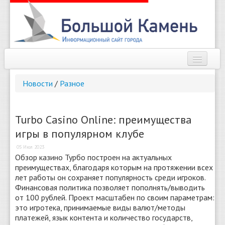
Наш город
Новости
/
Разное
Афиша
Новости
Turbo Casino Online: преимущества
игры в популярном клубе
Справочник
05 Июл 2023
Погода
Обзор казино Турбо построен на актуальных
преимуществах, благодаря которым на протяжении всех
О сайте
лет работы он сохраняет популярность среди игроков.
Финансовая политика позволяет пополнять/выводить
от 100 рублей. Проект масштабен по своим параметрам:
Найти
это игротека, принимаемые виды валют/методы
платежей, язык контента и количество государств,