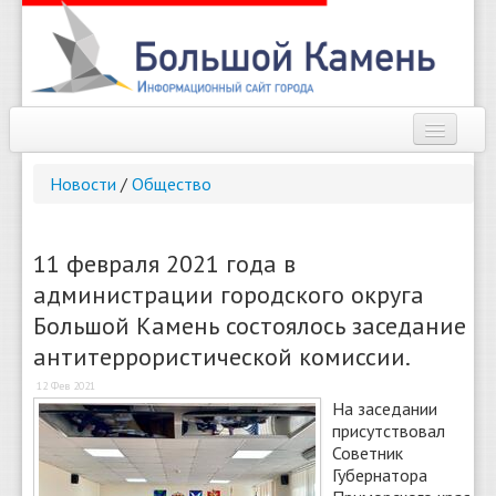
Наш город
Новости
/
Общество
Афиша
Новости
11 февраля 2021 года в
администрации городского округа
Справочник
Большой Камень состоялось заседание
Погода
антитеррористической комиссии.
О сайте
12 Фев 2021
На заседании
присутствовал
Найти
Советник
Губернатора