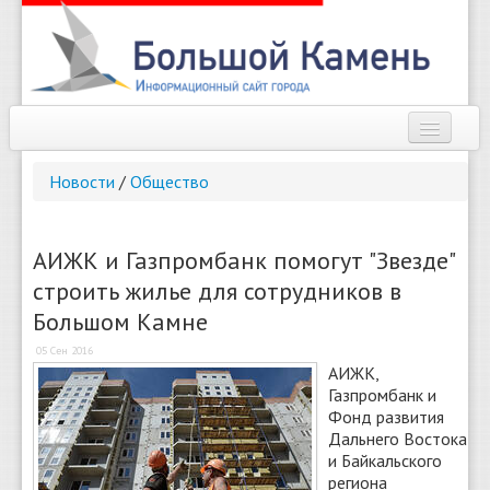
Наш город
Новости
/
Общество
Афиша
Новости
АИЖК и Газпромбанк помогут "Звезде"
строить жилье для сотрудников в
Справочник
Большом Камне
Погода
05 Сен 2016
АИЖК,
О сайте
Газпромбанк и
Фонд развития
Найти
Дальнего Востока
и Байкальского
региона