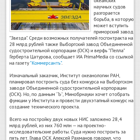
океанских
научных судов
разгорается
борьба, в которую
может вступить
приморский завод
"Звезда". Среди возможных получателей госгонтракта на
28 млрд рублей также Выборгский завод Объединенной
судостроительной корпорации (ОСК) и верфь "Пелла"
Герберта Цатурова, сообщает ИА PrimaMedia со ссылкой
на газету
"Коммерсантъ"
.
Изначальный заказчик, Институт океанологии РАН,
планировал построить суда без конкурса на Выборгском
заводе Объединенной судостроительной корпорации
(ОСК). Но, по данным “Ъ”, Минобрнауки хочет отобрать
функции у Института и провести двухэтапный конкурс на
создание технического проекта.
Всего на постройку двух новых НИС заложено 28,4
млрд рублей, из них 760 млн — на проектно-
исследовательские работы. Суда нужно построить за
пять лет. Глава ОСК Алексей Рахманов говорил, что