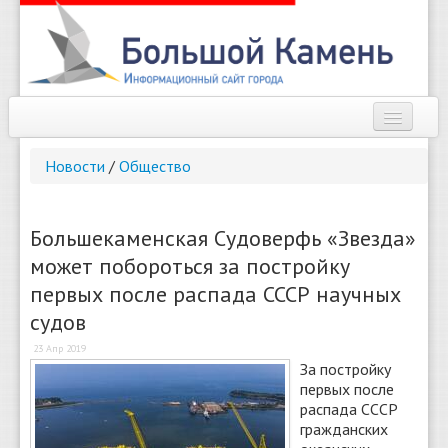
Наш город
Новости
/
Общество
Афиша
Новости
Большекаменская Судоверфь «Звезда»
может побороться за постройку
Справочник
первых после распада СССР научных
Погода
судов
О сайте
23 Апр 2019
За постройку
первых после
Найти
распада СССР
гражданских