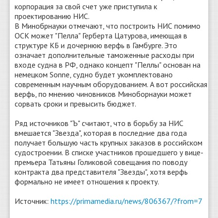
корпорация за свой счет уже приступила к
проектированию НИС.
В Минобрнауки отмечают, что построить НИС помимо
ОСК может "Пелла" Герберта Цатурова, имеющая в
структуре КБ и дочернюю верфь в Гамбурге. Это
означает дополнительные таможенные расходы при
входе судна в РФ, однако концепт "Пеллы" основан на
немецком Sonne, судно будет укомплектовано
современным научным оборудованием. А вот российская
верфь, по мнению чиновников Миноборнауки может
сорвать сроки и превысить бюджет.
Ряд источников "Ъ" считают, что в борьбу за НИС
вмешается "Звезда", которая в последние два года
получает большую часть крупных заказов в российском
судостроении. В списке участников прошедшего у вице-
премьера Татьяны Голиковой совещания по поводу
контракта два представителя "Звезды", хотя верфь
формально не имеет отношения к проекту.
Источник:
https://primamedia.ru/news/806367/?from=7