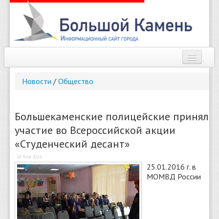
Наш город
Новости
/
Общество
Афиша
Новости
Большекаменские полицейские принял
участие во Всероссийской акции
Справочник
«Студенческий десант»
Погода
28 Янв 2016
25.01.2016 г. в
О сайте
МОМВД России
Найти