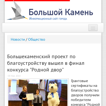
Наш город
Новости
/
Общество
Афиша
Новости
Большекаменский проект по
благоустройству вышел в финал
Справочник
конкурса "Родной двор"
Погода
08 Ноя 2018
Грантовые
О сайте
сертификаты на
благоустройство
Найти
дворов получили
победители
конкурса "Родной