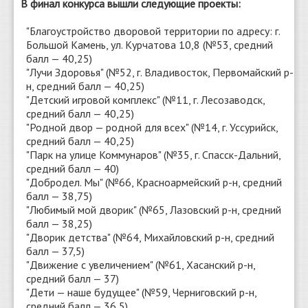
В финал конкурса вышли следующие проекты:
"Благоустройство дворовой территории по адресу: г.
Большой Камень, ул. Курчатова 10,8 (№53, средний
балл — 40,25)
"Лучи Здоровья" (№52, г. Владивосток, Первомайский р-
н, средний балл — 40,25)
"Детский игровой комплекс" (№11, г. Лесозаводск,
средний балл — 40,25)
"Родной двор — родной для всех" (№14, г. Уссурийск,
средний балл — 40,25)
"Парк на улице Коммунаров" (№35, г. Спасск-Дальний,
средний балл — 40)
"Добродел. Мы" (№66, Красноармейский р-н, средний
балл — 38,75)
"Любимый мой дворик" (№65, Лазовский р-н, средний
балл — 38,25)
"Дворик детства" (№64, Михайловский р-н, средний
балл — 37,5)
"Движение с увеличением" (№61, Хасанский р-н,
средний балл — 37)
"Дети — наше будущее" (№59, Черниговский р-н,
средний балл — 36,5)