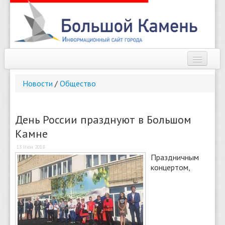
Наш город
Новости
/
Общество
Афиша
Новости
День России празднуют в Большом
Камне
Справочник
13 Июн 2018
Погода
Праздничным
концертом,
О сайте
Найти