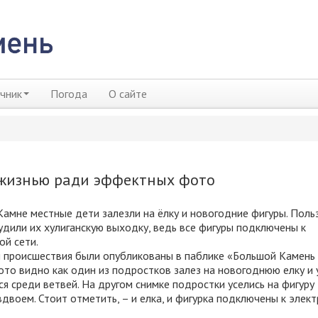
чник
Погода
О сайте
 жизнью ради эффектных фото
амне местные дети залезли на ёлку и новогодние фигуры. Поль
удили их хулиганскую выходку, ведь все фигуры подключены к
ой сети.
 происшествия были опубликованы в паблике «Большой Камень 
ото видно как один из подростков залез на новогоднюю елку и
я среди ветвей. На другом снимке подростки уселись на фигуру
двоем. Стоит отметить, – и елка, и фигурка подключены к элект