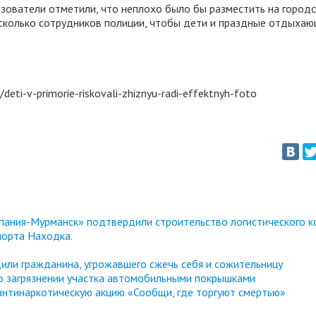
зователи отметили, что неплохо было бы разместить на город
сколько сотрудников полиции, чтобы дети и праздные отдыхаю
eti-v-primorie-riskovali-zhiznyu-radi-effektnyh-foto
ания-Мурманск» подтвердили строительство логистического к
порта Находка.
или гражданина, угрожавшего сжечь себя и сожительницу
 о загрязнении участка автомобильными покрышками
антинаркотическую акцию «Сообщи, где торгуют смертью»