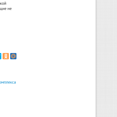
ской
щие не
омплекса