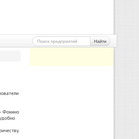
Найти
зователи
- Фокино
 удобно
ричеству.