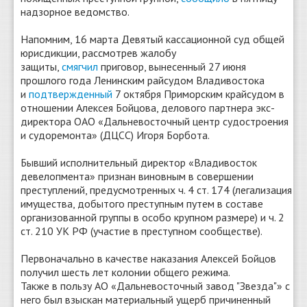
надзорное ведомство.
Напомним, 16 марта Девятый кассационной суд общей
юрисдикции, рассмотрев жалобу
защиты,
смягчил
приговор, вынесенный 27 июня
прошлого года Ленинским райсудом Владивостока
и
подтвержденный
7 октября Приморским крайсудом в
отношении Алексея Бойцова, делового партнера экс-
директора ОАО «Дальневосточный центр судостроения
и судоремонта» (ДЦСС) Игоря Борбота.
Бывший исполнительный директор «Владивосток
девелопмента» признан виновным в совершении
преступлений, предусмотренных ч. 4 ст. 174 (легализация
имущества, добытого преступным путем в составе
организованной группы в особо крупном размере) и ч. 2
ст. 210 УК РФ (участие в преступном сообществе).
Первоначально в качестве наказания Алексей Бойцов
получил шесть лет колонии общего режима.
Также в пользу АО «Дальневосточный завод "Звезда"» с
него был взыскан материальный ущерб причиненный