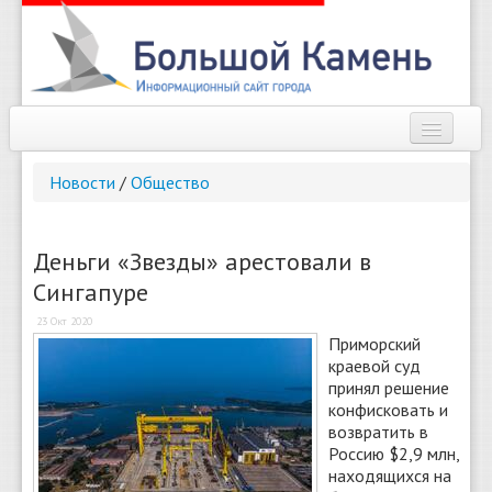
Наш город
Новости
/
Общество
Афиша
Новости
Деньги «Звезды» арестовали в
Сингапуре
Справочник
23 Окт 2020
Погода
Приморский
краевой суд
О сайте
принял решение
конфисковать и
возвратить в
Найти
Россию $2,9 млн,
находящихся на