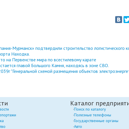
ания-Мурманск» подтвердили строительство логистического к
порта Находка.
то на Первенстве мира по всестилевому карате
стается главой Большого Камня, находясь в зоне СВО.
039г "Генеральной схемой размещения объектов электроэнерге
сти
Каталог предприят
вости
Поиск по каталогу
епортажи
Полезные телефоны
ка
Государственные органы
тво
Авто