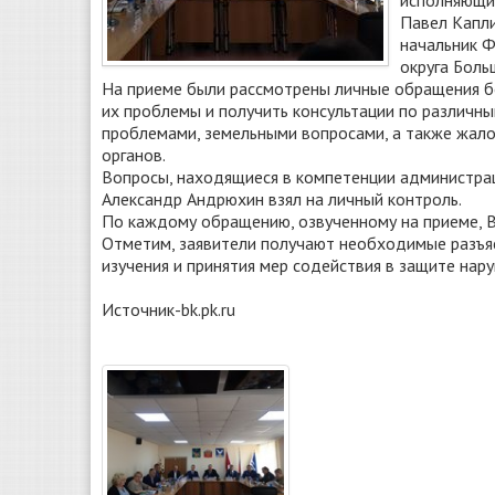
исполняющий
Павел Капл
начальник Ф
округа Боль
На приеме были рассмотрены личные обращения б
их проблемы и получить консультации по различн
проблемами, земельными вопросами, а также жал
органов.
Вопросы, находящиеся в компетенции администраци
Александр Андрюхин взял на личный контроль.
По каждому обращению, озвученному на приеме, 
Отметим, заявители получают необходимые разъяс
изучения и принятия мер содействия в защите нар
Источник-bk.pk.ru