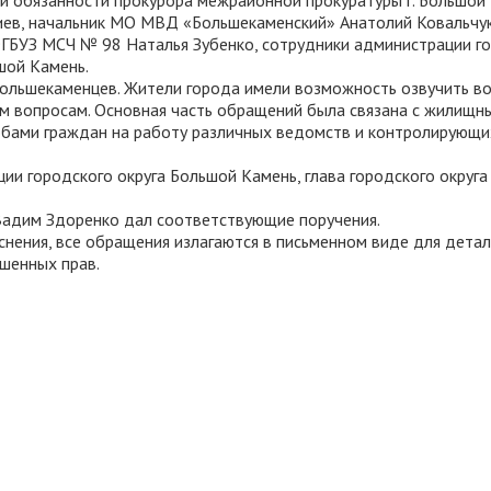
 обязанности прокурора межрайонной прокуратуры г. Большой
иев, начальник МО МВД «Большекаменский» Анатолий Ковальчук
ГБУЗ МСЧ № 98 Наталья Зубенко, сотрудники администрации г
шой Камень.
ольшекаменцев. Жители города имели возможность озвучить в
ым вопросам. Основная часть обращений была связана с жилищн
обами граждан на работу различных ведомств и контролирующи
и городского округа Большой Камень, глава городского округа
Вадим Здоренко дал соответствующие поручения.
нения, все обращения излагаются в письменном виде для детал
ушенных прав.