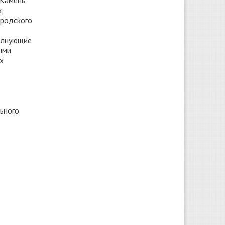
 Камень
,
ородского
олнующие
ыми
х
ьного