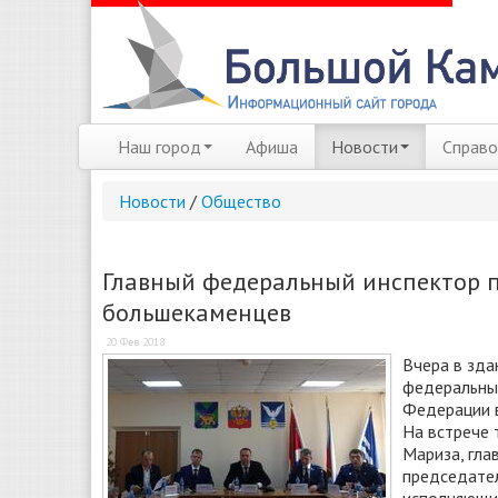
Наш город
Афиша
Новости
Справо
Новости
/
Общество
Главный федеральный инспектор 
большекаменцев
20 Фев 2018
Вчера в зда
федеральный
Федерации 
На встрече 
Мариза, гла
председател