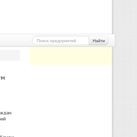
Найти
ем
аждан.
рий