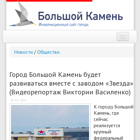
Наш город
Новости
/
Общество
Афиша
Новости
Город Большой Камень будет
развиваться вместе с заводом «Звезда»
Справочник
(Видеорепортаж Виктории Василенко)
Погода
25 Авг 2016
К городу Большой
О сайте
Камень, где
сейчас
Найти
реализуется
крупный
федеральный