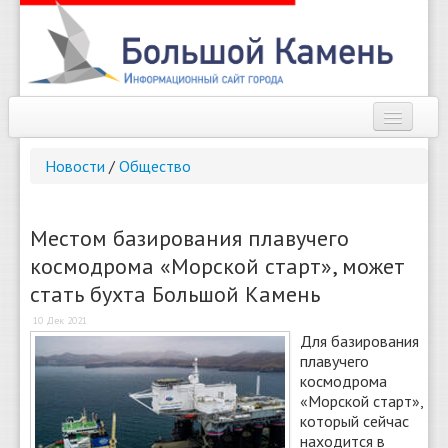
Наш город
Новости
/
Общество
Афиша
Новости
Местом базирования плавучего
космодрома «Морской старт», может
Справочник
стать бухта Большой Камень
Погода
10 Дек 2021
Для базирования
О сайте
плавучего
космодрома
Найти
«Морской старт»,
который сейчас
находится в