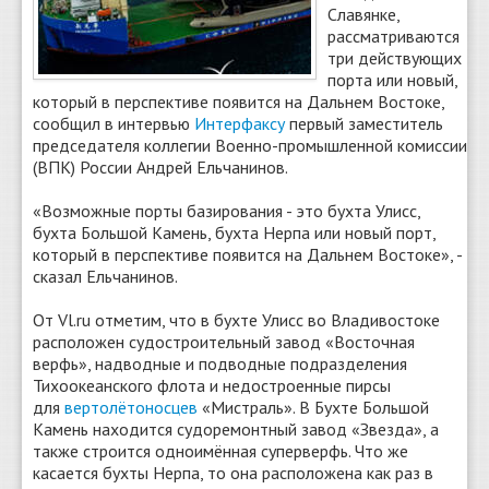
Славянке,
рассматриваются
три действующих
порта или новый,
который в перспективе появится на Дальнем Востоке,
сообщил в интервью
Интерфаксу
первый заместитель
председателя коллегии Военно-промышленной комиссии
(ВПК) России Андрей Ельчанинов.
«Возможные порты базирования - это бухта Улисс,
бухта Большой Камень, бухта Нерпа или новый порт,
который в перспективе появится на Дальнем Востоке», -
сказал Ельчанинов.
От Vl.ru отметим, что в бухте Улисс во Владивостоке
расположен судостроительный завод «Восточная
верфь», надводные и подводные подразделения
Тихоокеанского флота и недостроенные пирсы
для
вертолётоносцев
«Мистраль». В Бухте Большой
Камень находится судоремонтный завод «Звезда», а
также строится одноимённая суперверфь. Что же
касается бухты Нерпа, то она расположена как раз в