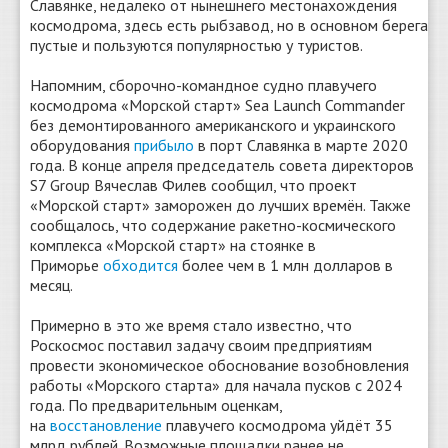
Славянке, недалеко от нынешнего местонахождения
космодрома, здесь есть рыбзавод, но в основном берега
пустые и пользуются популярностью у туристов.
Напомним, сборочно-командное судно плавучего
космодрома «Морской старт» Sea Launch Commander
без демонтированного американского и украинского
оборудования
прибыло
в порт Славянка в марте 2020
года. В конце апреля председатель совета директоров
S7 Group Вячеслав Филев сообщил, что проект
«Морской старт» заморожен до лучших времён. Также
сообщалось, что содержание ракетно-космического
комплекса «Морской старт» на стоянке в
Приморье
обходится
более чем в 1 млн долларов в
месяц.
Примерно в это же время стало известно, что
Роскосмос поставил задачу своим предприятиям
провести экономическое обоснование возобновления
работы «Морского старта» для начала пусков с 2024
года. По предварительным оценкам,
на
восстановление
плавучего космодрома уйдёт 35
млрд рублей. Возможные площадки ранее не