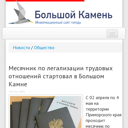
Наш город
Новости
/
Общество
Афиша
Новости
Месячник по легализации трудовых
отношений стартовал в Большом
Справочник
Камне
Погода
04 Апр 2018
С 02 апреля по 4
О сайте
мая на
территории
Найти
Приморского края
проходит
месячник по