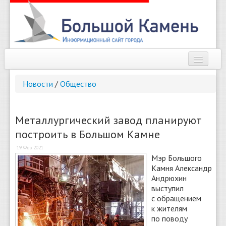
Наш город
Новости
/
Общество
Афиша
Новости
Металлургический завод планируют
построить в Большом Камне
Справочник
19 Фев 2021
Погода
Мэр Большого
Камня Александр
О сайте
Андрюхин
выступил
с обращением
Найти
к жителям
по поводу