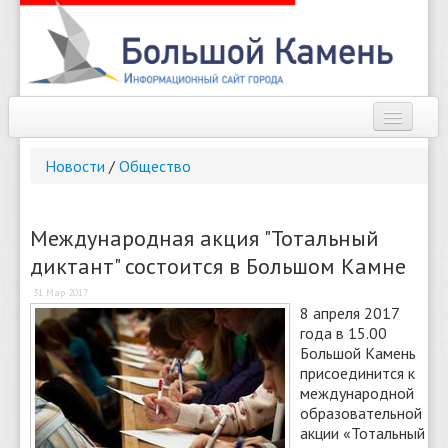
Наш город
Новости
/
Общество
Афиша
Новости
Международная акция "Тотальный
диктант" состоится в Большом Камне
Справочник
31 Мар 2017
Погода
8 апреля 2017
года в 15.00
О сайте
Большой Камень
присоединится к
международной
Найти
образовательной
акции «Тотальный