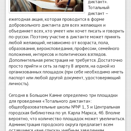
диктант».
Тотальный
диктант –
ежегодная акция, которая проводится в форме
добровольного диктанта для всех желающих и
объединяет всех, кто умеет или хочет писать и говорить
по-русски. Поэтому участие в диктанте может принять
любой желающий, независимо от возраста, пола,
образования, вероисповедания, профессии, семейного
положения, интересов и политических взглядов.
Дополнительная регистрация не требуется. Достаточно
просто прийти и сеть за парту 8 апреля, на одной из
организованных площадок (при себе необходимо иметь
паспорт или любой другой документ, удостоверяющий
личность).
Сегодня в Большом Камне определено три площадки
для проведения «Тотального диктанта»:
общеобразовательные школы №№ 1, 3 и Центральная
городская библиотека по ул. Карла Маркса, 4б. Вполне
вероятно, что количество площадок может увеличиться.
Администрация городского округа предлагает всем
оставшимся «вне списка» учебным заведениям