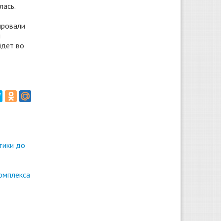
лась.
ировали
и
йдет во
тики до
омплекса