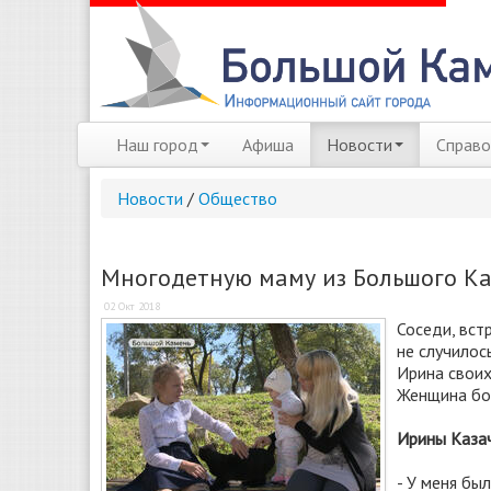
Наш город
Афиша
Новости
Справо
Новости
/
Общество
Многодетную маму из Большого К
02 Окт 2018
Соседи, вст
не случилос
Ирина своих
Женщина бои
Ирины Казач
- У меня бы