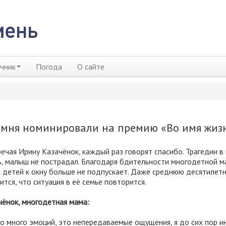
чник
Погода
О сайте
амня номинировали на премию «Во имя жиз
речая Ирину Казачёнок, каждый раз говорят спасибо. Трагедии в
ь, малыш не пострадал. Благодаря бдительности многодетной м
 детей к окну больше не подпускает. Даже среднюю десятилет
тся, что ситуация в её семье повторится.
ёнок, многодетная мама:
ло много эмоций, это непередаваемые ощущения, я до сих пор и