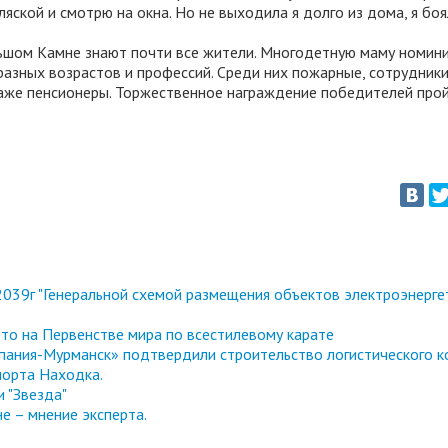
ляской и смотрю на окна. Но не выходила я долго из дома, я боя
льшом Камне знают почти все жители. Многодетную маму номин
разных возрастов и профессий. Среди них пожарные, сотрудник
даже пенсионеры. Торжественное награждение победителей про
039г "Генеральной схемой размещения объектов электроэнерге
то на Первенстве мира по всестилевому карате
ания-Мурманск» подтвердили строительство логистического к
порта Находка.
 "Звезда"
е – мнение эксперта.