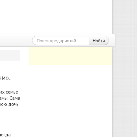
Найти
ни».
 их семье
амы. Сама
нюю дочь.
ногда